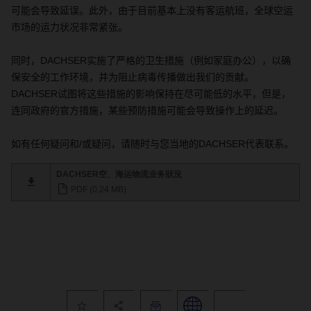
可能会导致延误。此外，由于目前基本上没有客运航班，全球空运
市场的运力状况非常紧张。
同时，
DACHSER
实施了严格的卫生措施（例如家庭办公），以确
保安全的工作环境，并为阻止病毒传播做出我们的贡献。
DACHSER
试图将这些措施的影响保持在尽可能低的水平，但是，
连同政府的官方措施，某些预防措施可能会导致操作上的延迟。
如有任何疑问和
/
或疑问，请随时与您当地的
DACHSER
代表联系。
DACHSER空、海运物流业务狀況
PDF (0,24 MB)