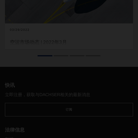
03/29/2022
空运市场动态 | 2022年3月
DACHSER
专注于稳定和扩大其全球航空货运网络，以便在依
然紧张的市场提供其它运力和解决方案。
现状
持续的俄罗斯
-
乌克兰冲突以及由此实施的制裁正在对各个领域
产生影响。空域关闭和暂停与俄罗斯航空公司的合作进一步收
快讯
紧了空运能力，由于新冠肺炎疫情和海运部门的问题，空运能
立即注册，获取与DACHSER相关的最新消息
力已经面临压力。
在这种不可预测的市场形势下，通过增加单
个货运能力，
DACHSER
正在扩大其航空货运组合，并为客户
订阅
提供可靠的网络能力。
今年
3
月，
DACHSER
在欧洲和亚洲之间
增加了三个包机航班，在法兰克福
-
上海航线上增加了约
300
吨
的运力。
因此，
DACHSER
能够在短时间内应对市场的运力波
法律信息
动，并确保其自身稳定的航空货运网络。