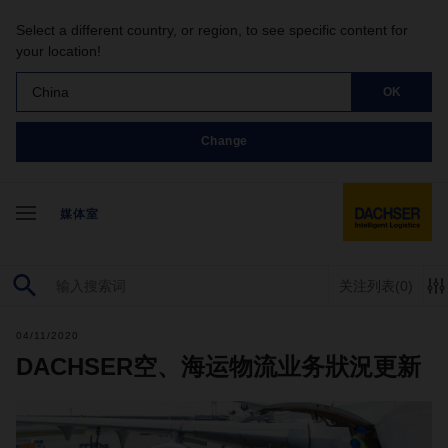
Select a different country, or region, to see specific content for
your location!
China
OK
Change
媒体室
关注列表
(0)
04/11/2020
DACHSER空、海运物流业务狀況更新