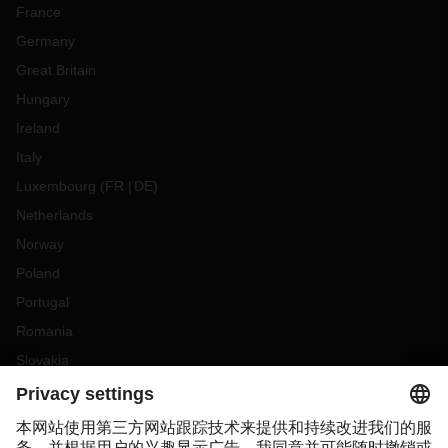
France
Germany
Great Britain
Hungary
Ireland
Italy
Luxembourg
(
FR
DE
)
Netherlands
Norway
Poland
Portugal
Romania
Slovakia
Spain
Sweden
Switzerland
(
DE
FR
)