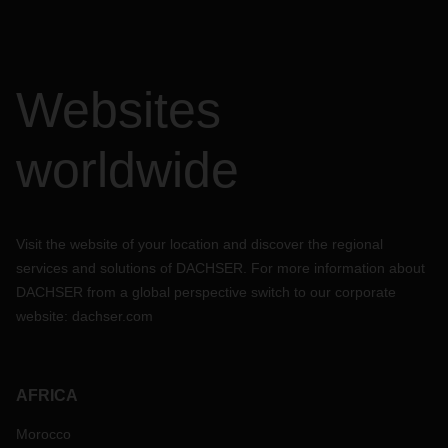
力是
DACHSER
航空货运组合不可或缺的一部分。如有必要，
可在短时间内预订额外的运力。如同本月在法兰克福和上海之
间的运输一样。
我们很乐意与您一起稳定供应链
，
并随时为您提供专业的咨
Websites
询。请随时联系您当地的
DACHSER
代表。
worldwide
Visit the website of your location and discover the regional
services and solutions of DACHSER. For more information about
DACHSER from a global perspective switch to our corporate
website:
dachser.com
AFRICA
Morocco