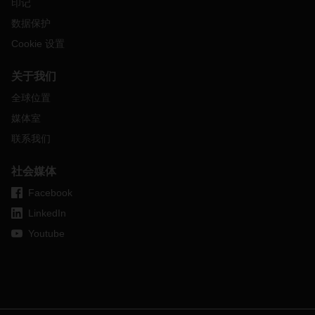
中国
印记
数据保护
由于中国一些主要城市的新冠肺炎病例越来越多，最近几周，
上海、深圳和东莞等城市采取了部分封锁和进一步措施来控制
Cookie 设置
传播。
机场运营没有受到影响
，
但生产和制造工厂暂时关闭。
既然生产已经重启，预计会出现进一步的产能短缺。
关于我们
燃油成本
全球位置
媒体室
俄罗斯
-
乌克兰冲突再次大幅推高了燃油成本
（
3
月
：
130
美元
/
桶
），
对所有运输方式均产生了影响。运输前和运输中的价格
联系我们
上涨以及航空货运中不断上涨的燃油附加费指数，目前仅在高
位略有缓解。
社会媒体
供需指数与石油
价格
指数
Facebook
请点击下面的方框，阅读最新的供需指数与石油
价格
指数信
LinkedIn
息。
Youtube
DACHSER
航空网络
DACHSER
航空网络灵活而稳定的结构，加上遍布全球的
DACHSER
门户，满足了全球供应链的所有要求。
从亚洲
（
香
港和上海
）
到欧洲以及欧洲和美国之间
（
轮换
）
的每周网络运