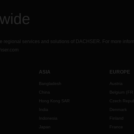
dwide
r the regional services and solutions of DACHSER. For more in
hser.com
ASIA
EUROPE
Bangladesh
Austria
China
Belgium
(
FR
Hong Kong SAR
Czech Repub
India
Denmark
Indonesia
Finland
Japan
France