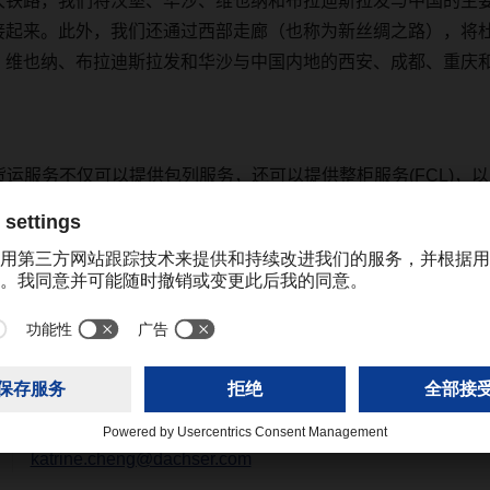
大铁路，我们将汉堡、华沙、维也纳和布拉迪斯拉发与中国的主
接起来。
此外，我们还通过西部走廊（也称为新丝绸之路），将
、维也纳、布拉迪斯拉发和华沙与中国内地的西安、成都、重庆
货运服务不仅可以提供包列服务，还可以提供整柜服务
(FCL)
，以
LCL)
和集拼服务
(LCL-FCL)
。
述城市以外的任何其他出发终点站和
/
或目的地，或关于铁路服务
表联系。
katrine.cheng@dachser.com