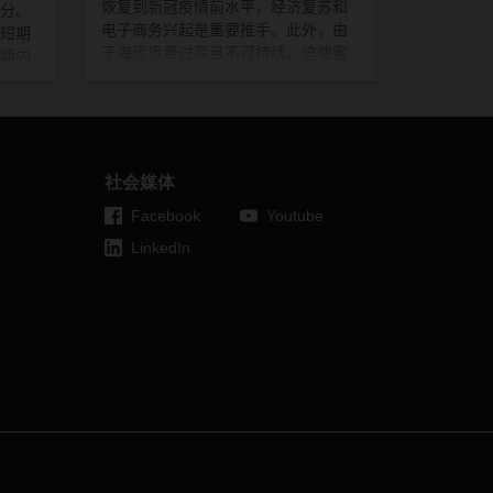
恢复到新冠疫情前水平，经济复苏和
分。
电子商务兴起是重要推手。此外，由
短期
于海运运费过高且不可持续，迫使客
期内
户将急需的货物由海运转为空运。
与
变化
集装箱运输相比，航空货运费率大幅
已充
下降，
2021
年
5
月，航空货运费仅比
的责
海运贵
6
倍，而疫情前为
12
倍，这无
为物
疑加大了航空货运的竞争力。此外，
社会媒体
海运市场的整体严峻形势也使得航空
货运的需求不断增加。
Facebook
Youtube
由于机腹空间不足，航空货运能力仍
LinkedIn
将受到限制，预计需要数年时间才能
恢复客运能力。这将继续推动全球航
运失衡，航运费率将在未来几个月维
持在较高水平。
DACHSER
未雨绸
缪，通过每周安排从亚洲（香港和上
海）到欧洲以及欧洲和美国之间的包
机服务来获得额外的运力。最新的
DACHSER
航空包机网络联运已于六
月份建立，服务连接香港和墨西哥。
了解更多
关于这项服务的信息。