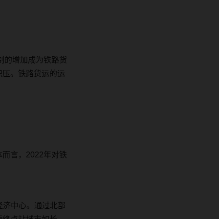
制的增加成为铁路货
积压。铁路货运的运
体而言，
2022
年对铁
经济中心。
通过北部