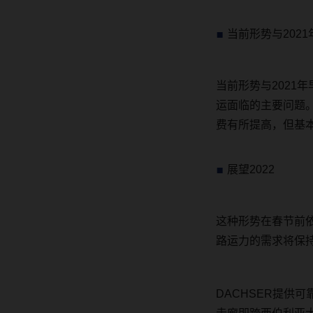
当前形势与
2021
当前形势与
2021
年
运面临的主要问题
费有所提高，但基
展望
2022
这种形势在春节前
路运力的需求将保
DACHSER
提供可