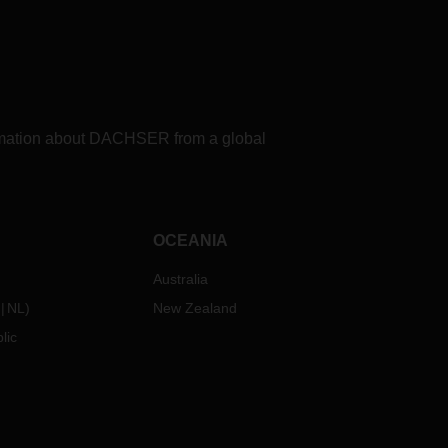
请单击下面的按钮以阅读最新的供需
和石油开发指数。
如果您需要任何关于
DACHSER
航空
货运服务和当前市场发展的其它信
息，请随时与您当地的
DACHSER
空、海运物流销售联系人联系。
formation about DACHSER from a global
OCEANIA
Australia
NL
)
New Zealand
lic