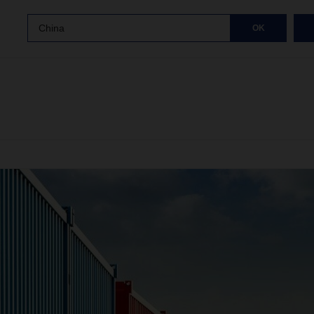
China
OK