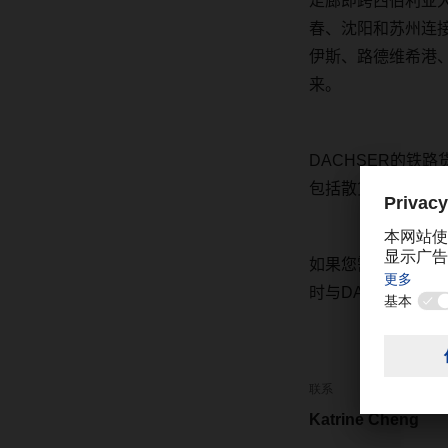
走廊即跨西伯利亚
春、沈阳和苏州连
伊斯、路德维希港
来。
DACHSER
的铁路
包括散货服务
(LCL-
如果您需了解除上
时与
DACHSER
代
联系
Katrine Cheng