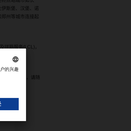
要终点站城市如长
杜伊斯堡、汉堡、诺
和郑州等城市连接起
及拼箱服务
(LCL)
，
的更详细信息，请随