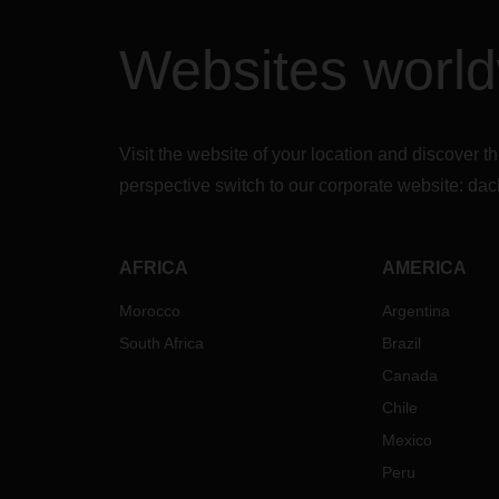
Websites worl
Visit the website of your location and discove
perspective switch to our corporate website:
dac
AFRICA
AMERICA
Morocco
Argentina
South Africa
Brazil
Canada
Chile
Mexico
Peru