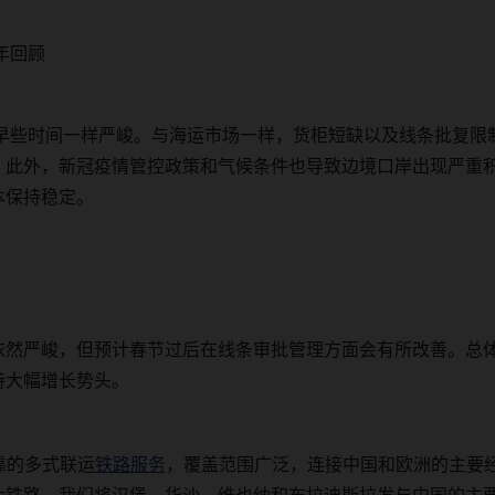
年回顾
早些时间一样严峻。与海运市场一样，货柜短缺以及线条批复限
。此外，新冠疫情管控政策和气候条件也导致边境口岸出现严重
本保持稳定。
依然严峻，但预计春节过后在线条审批管理方面会有所改善。总
持大幅增长势头。
靠的多式联运
铁路服务
，覆盖范围广泛，连接中国和欧洲的主要