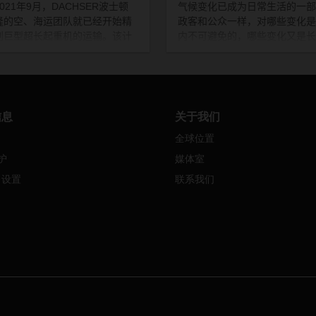
021
年
9
月，
DACHSER
波士顿
气候变化已成为日常生活的一部
隆的空、海运团队就已经开始精
政客和公众一样，对哪些变化是
划巨型超长起重机的运输。该计
内不可避免的，哪些变化又是长
将起重机连同底盘一起从德国运
必须发生的，特别是如何对这些
国，然后通过公路运输完成最终
进行管理争论不休。
DACHSER
。其目的是帮助在休斯敦建造太
分认识到自身在气候保护中肩负
箭，但后来所有的周密计划都不
任。更重要的是，我们也希望成
被抛到九霄云外。
流领域气候保护行动的典范。
信息
关于我们
全球位置
护
媒体室
e 设置
联系我们