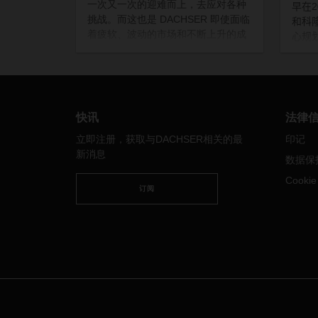
一次又一次的迎难而上，去应对各种
早在
2
挑战。而这也是 DACHSER 即使面临
和科
着疲软、波动的市场和不断上升的成
心规
本压力，依旧满怀信心和动力迎接
划是
2024年的原因。—— 首席执行官
到美
Burkhard Eling
交付
空火
得不
快讯
法律
立即注册，获取与DACHSER相关的最
印记
新消息
数据保
Cooki
订阅