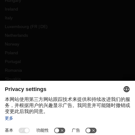
Hungary
Ireland
Italy
Luxembourg
(
FR
DE
)
Netherlands
Norway
Poland
Portugal
Romania
Slovakia
Spain
Sweden
Switzerland
(
DE
FR
)
Turkey
OCEANIA