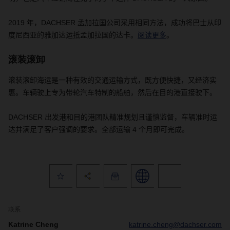
2019
年，
DACHSER
孟加拉国公司采用相同方法，成功将巴士从印
度尼西亚的雅加达运抵孟加拉国的达卡。
阅读更多
。
滚装滚卸
滚装滚卸海运是一种有效的交通运输方式，既方便快捷，又经济实
惠。车辆驶上专为带轮汽车特制的船舶，然后在目的港直接驶下。
DACHSER
出发港和目的港团队精准规划且谨慎监督，车辆准时运
达并满足了客户强调的要求。全部运输
4
个月即可完成。
联系
Katrine Cheng
katrine.cheng@dachser.com