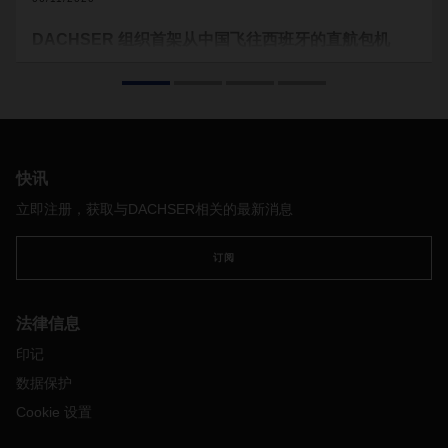
DACHSER 组织首架从中国飞往西班牙的直航包机
5
月末，
DACHSER
空
、
海运物流安排从中国向西班牙运输医
疗器材。新冠肺炎疫情期间
DACHSER
包机活动启动以来，这
是公司首架从中国杭州飞往马德里的航班。
快讯
立即注册，获取与DACHSER相关的最新消息
订阅
法律信息
印记
数据保护
Cookie 设置