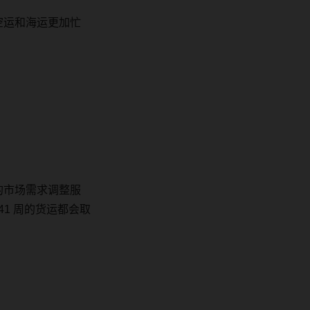
空运和海运更加忙
的市场需求调整服
41
周的货运都会取