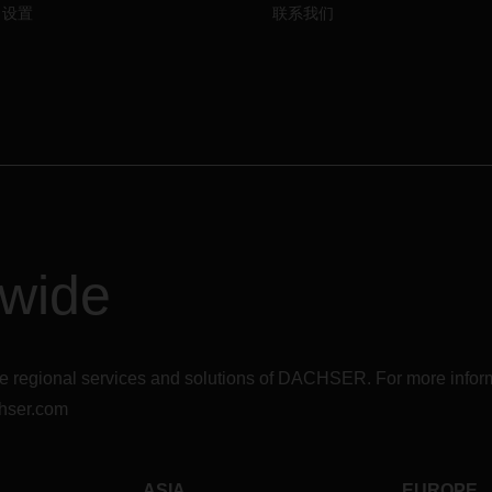
对于疫情蔓延给客户带来的不便
e 设置
联系我们
们深表歉意。在
DACHSER
，我
采取了应急措施，并将为我们的
提供最佳的替代解决方案，以保
的供应链。但是不排除港口，机
海关当局的情况可能会导致延误
外，由于目前基本上没有客运航
全球空运市场的运力状况非常紧
同时，
DACHSER
实施了严格的
措施（例如家庭办公），以确保
的工作环境，并为阻止病毒传播
我们的贡献。
DACHSER
试图
dwide
措施的影响保持在尽可能低的水
但是，连同政府的官方措施，某
防措施可能会导致操作上的延迟
如有任何疑问和
/
或疑问，请随
r the regional services and solutions of DACHSER. For more in
当地的
DACHSER
代表联系。
hser.com
ASIA
EUROPE