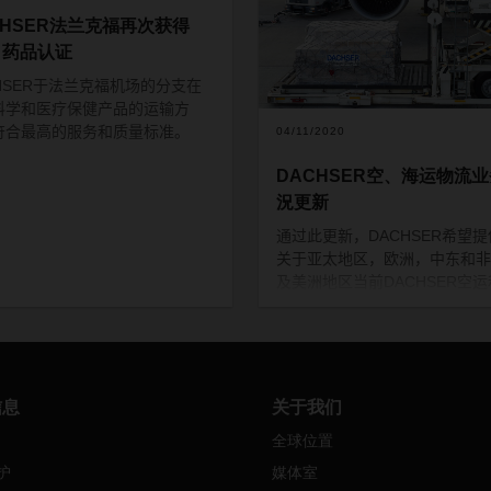
CHSER法兰克福再次获得
A 药品认证
HSER
于
法兰克福机场
的分支
在
科学和医疗保健产品的运输方
符合最高的服务和质量标准。
04/11/2020
DACHSER空、海运物流
況更新
通过此更新，
DACHSER
希望提
关于亚太地区，欧洲，中东和非
及美洲地区当前
DACHSER
空运
运物流业务的信息。在随附的文
（请参阅下面的下载）中，列出
DACHSER
的国家
/
地区组织是
常运作，或是有限的亦或根本没
作，以及背后的原因。由于各国
信息
关于我们
况可能会迅速发生变化，因此所
全球位置
件将定期更新并发布在我们的网
上。
护
媒体室