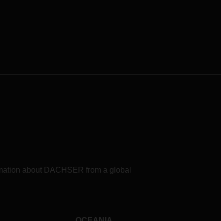
，我
们已
客户
障您
场或
。此
班，
张。
卫生
安全
做出
将这些
平，
些预
。
时与您
formation about DACHSER from a global
OCEANIA