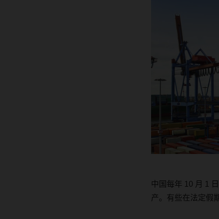
中国每年
10
月
1
日
产。有些在法定假