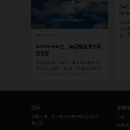
DA
IAT
DAC
生命
面
，
11/18/2020
DACHSER空、海运物流业务狀
況更新
通过此更新，DACHSER希望提供有
关于亚太地区，欧洲，中东和非洲以
及美洲地区当前DACHSER空运和海
运物流业务的信息。在随附的文档
（请参阅下面的下载）中，列出了
DACHSER的国家/地区组织是否正正
常运作，或是有限的亦或根本没有运
作，以及背后的原因。由于各国的情
快讯
法律
况可能会迅速发生变化，因此所附文
立即注册，获取与DACHSER相关的最
印记
件将定期更新并发布在我们的网站
新消息
上。
数据保