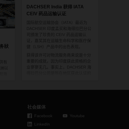
DACHSER India 获得 IATA
CEIV 药品运输认证
国际航空运输协会（
IATA
）最近为
DACHSER
印度孟买和海得拉巴分公
司颁发了珍贵的
CEIV
药品运输认
证，嘉奖其在运输生命科学和医疗保
业务狀
健（
LSH
）产品中的出色表现。
获得该许可对物流服务商来说是十分
重要的成就，因为印度获此资格的企
供有
业寥寥无几。事实上，
DACHSER
海
洲以
得拉巴分公司是所在地区获此认证的
和海
第二家物流公司；孟买分公司也是所
档
在地区获此认证的为数不多的几家物
了
流公司只一。
否正正
有运
的情
社会媒体
附文
Facebook
Youtube
站
LinkedIn