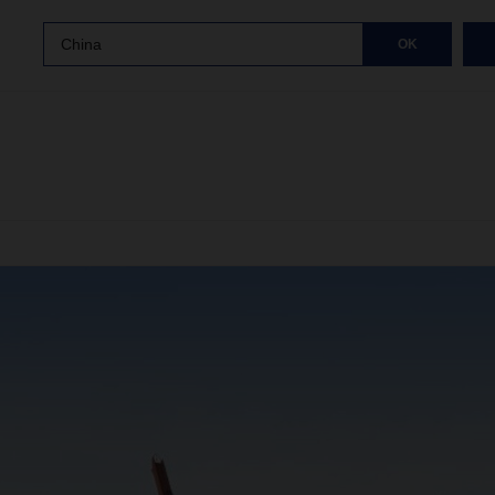
China
OK