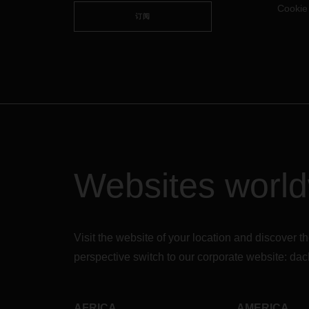
如有任何疑问和/或疑问，请随时与您
Cooki
订阅
当地的DACHSER代表联系。
Websites worl
Visit the website of your location and discove
perspective switch to our corporate website:
dac
AFRICA
AMERICA