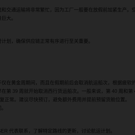
流和交通运输将非常繁忙，
因为工厂一般要在放假前加紧生产。
量巨大。
对计划，确保供应链正常有序进行至关重要。
不仅在黄金周期间，而且在假期前后会取消航运船次，根据疲软
早在第
39
周就开始取消西行货运船次。一般来说，第
40
周和第
复正常。建议尽快预订，避免额外费用并提前预留货舱位置。
间。
SER
代表联系，了解特定路线的更新，讨论航运计划。