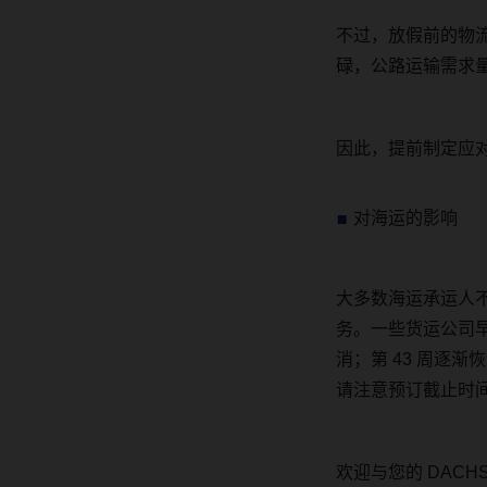
不过，放假前的物
碌，公路运输需求
因此，提前制定应
对海运的影响
大多数海运承运人
务。
一些货运公司
消；第
43
周逐渐恢
请注意预订截止时
欢迎与您的
DACH