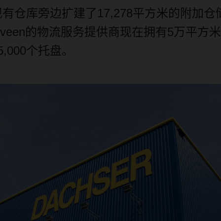
现有仓库旁边扩建了
17,278
平方米的附加仓
veen
的物流服务提供商现在拥有
5
万平方米
5,000
个托盘。