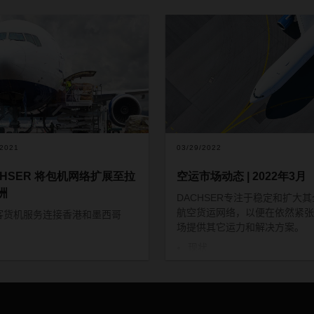
/2021
03/29/2022
CHSER 将包机网络扩展至拉
空运市场动态 | 2022年3月
洲
DACHSER
专注于稳定和扩大其
航空货运网络，以便在依然紧张
客货机服务连接香港和墨西哥
场提供其它运力和解决方案。
现状
持续的俄罗斯
-
乌克兰冲突以及
施的制裁正在对各个领域产生影
空域关闭和暂停与俄罗斯航空公