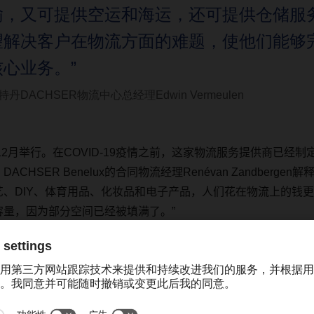
输，又可提供空运和海运，还可提供仓储服
望解决客户在物流方面的难题，使他们能够
核心业务。”
特丹DACHSER物流中心总经理Edwin Vermeulen
12
月举行。在
COVID-19
疫情之前，这家物流服务提供商已经制
。
DACHSER Benelux
的合同物流经理
Renévan Zandbergen
解释
艺、
DIY
、体育用品、化妆品和电子产品，人们花在物流上的钱更
容量，因为部分空间已经被填满了。”
备
计，除了新冠疫情以外，英国脱欧也将对仓储产生大量影响。
Ver