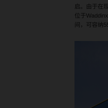
启。由于在
位于
Waddinx
间，可容纳
5