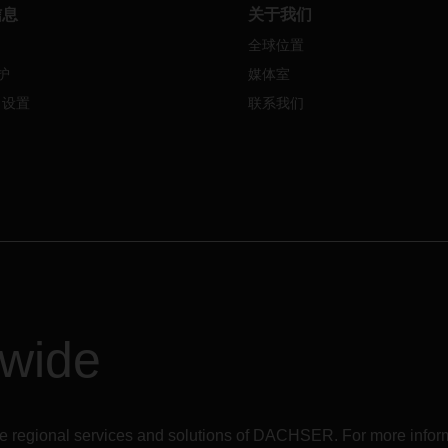
合作进一步收紧了空运能力，由
信息
关于我们
冠肺炎疫情和海运部门的问题，
全球位置
能力已经面临压力。
在这种不可
的市场形势下，通过增加单个货
护
媒体室
力，
DACHSER
正在扩大其航空
e 设置
联系我们
组合，并为客户提供可靠的网络
力。
今年
3
月，
DACHSER
在欧
洲之间增加了三个包机航班，在
克福
-
上海航线上增加了约
300
力。
因此，
DACHSER
能够在短
内应对市场的运力波动，并确保
身稳定的航空货运网络。
中国
由于中国一些主要城市的新冠肺
例越来越多，最近几周，上海、
dwide
和东莞等城市采取了部分封锁和
步措施来控制传播。
机场运营没
到影响
，
但生产和制造工厂暂时
闭。既然生产已经重启，预计会
进一步的产能短缺。
r the regional services and solutions of DACHSER. For more in