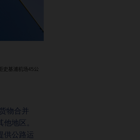
距史基浦机场
45
公
货物合并
其他地区。
提供公路运