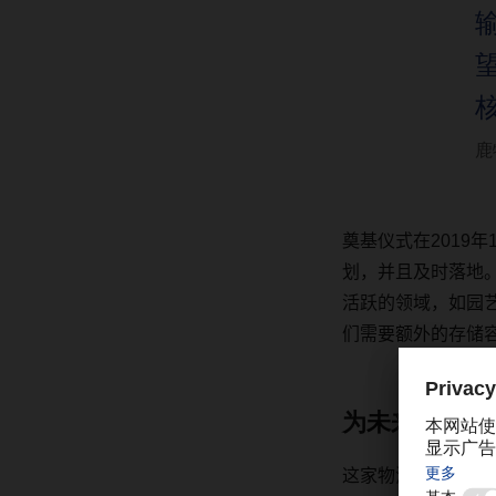
鹿
奠基仪式在
2019
年
划，并且及时落地
活跃的领域，如园
们需要额外的存储
为未来做好准
这家物流服务商预