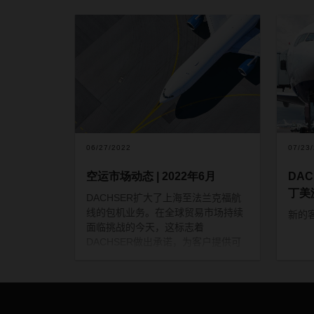
06/27/2022
07/23
空运市场动态 | 2022年6月
DA
丁美
DACHSER
扩大了上海至法兰克福航
线的包机业务。在全球贸易市场持续
新的
面临挑战的
今天
，这标志着
DACHSER
做出承诺
，
为客户提供
可
靠稳定
的
服务。
现状
由于供应链持续中断和全球通货膨