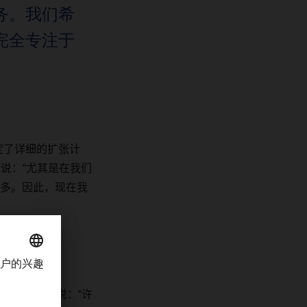
务。我们希
完全专注于
定了详细的扩张计
说：“尤其是在我们
多。因此，现在我
meulen
继续说：“许