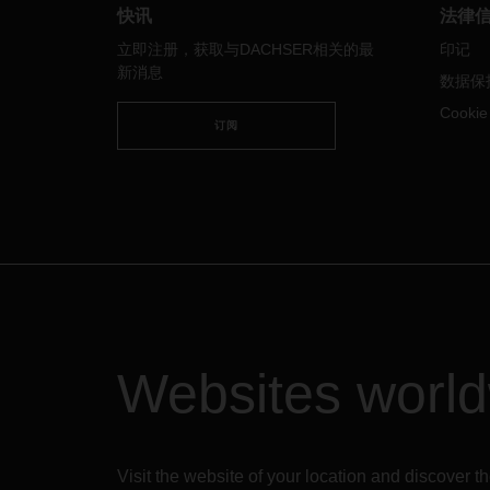
胀
，
3
、
4
月份航空货运需求疲软。中
快讯
法律
国的
动态
清零政策和上海及其他中国
立即注册，获取与DACHSER相关的最
印记
城市的大规模
封控
行为，加上俄乌的
新消息
持续冲突，
以及
燃料和能源价格
的
快
数据保
速上涨，致使航班量缩减、供应出现
Cooki
瓶颈。
2022
年，航油价格涨幅超过
订阅
70%
。
在
这样的经营环境
下，
所有企业
都面
临着巨大的
挑战。
而
随着
6
月
1
日上海
解除部分限制措施，
运输业将面临更
为困难复杂的环境
。预计未来几个月
全球
对货运能力的需求将会激增。
因此，
DACHSER
空、海物流已将其
上海至法兰克福航线的包机计划从
2022
年
5
月延长至
2024
年
4
月，旨在
继续为客户提供可靠的运力。
Websites worl
DACHSER
开通了亚洲和欧洲之间的
定期运输网络，每周有两天会使用宽
体飞机运输货物，单程运量可达
33
吨。
有了这项优质服务，
DACHSER
Visit the website of your location and discove
可在短时间内对市场运力变化做出反