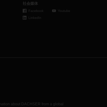
于新
社会媒体
空运
Facebook
Youtube
预测
运能
LinkedIn
货运
能
洲和亚
法兰
吨的运
时间
其自
炎病
深圳
进一
有受
关
出现
formation about DACHSER from a global