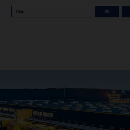
China
OK