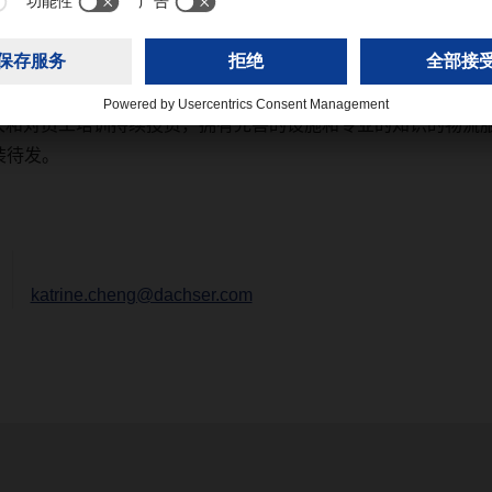
的货物储存点迁往欧洲大陆。荷兰的税收优势对世界各地的公司
仓库，并提供财政代表方面的支持。”
大和对员工培训持续投资，拥有完善的设施和专业的知识的物流
装待发。
katrine.cheng@dachser.com