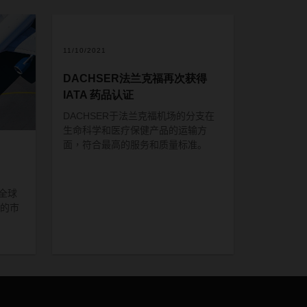
11/10/2021
DACHSER法兰克福再次获得
IATA 药品认证
DACHSER
于
法兰克福机场
的分支
在
生命科学和医疗保健产品的运输方
面
，
符合最高的服务和质量标准。
全球
的市
由此实
响。
司的