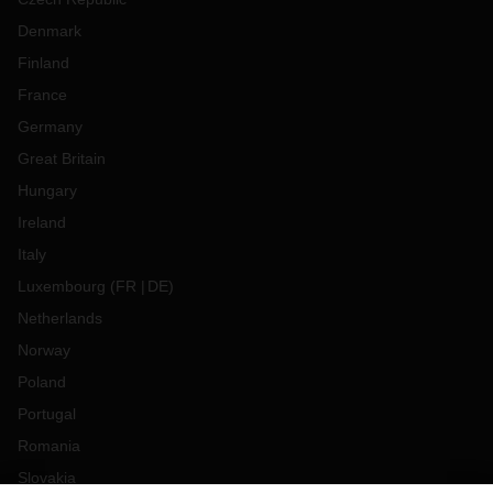
Denmark
Finland
France
Germany
Great Britain
Hungary
Ireland
Italy
Luxembourg
(
FR
DE
)
Netherlands
Norway
Poland
Portugal
Romania
Slovakia