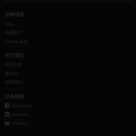
上没有客运航班，全球空运市场的运力状况非常紧张。
同时，DACHSER实施了严格的卫生措施（例如家庭办公），
法律信息
以确保安全的工作环境，并为阻止病毒传播做出我们的贡献。
印记
DACHSER试图将这些措施的影响保持在尽可能低的水平，但
是，连同政府的官方措施，某些预防措施可能会导致操作上的
数据保护
延迟。
Cookie 设置
如有任何疑问和/或疑问，请随时与您当地的DACHSER代表联
系。
关于我们
全球位置
媒体室
联系我们
社会媒体
Facebook
LinkedIn
Youtube