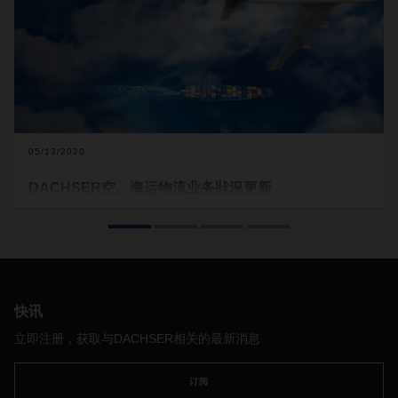
05/13/2020
DACHSER空、海运物流业务狀況更新
通过此更新，DACHSER希望提供有关于亚太地区，欧洲，中
东和非洲以及美洲地区当前DACHSER空运和海运物流业务的
信息。在随附的文档（请参阅下面的下载）中，列出了
DACHSER的国家/地区组织是否正正常运作，或是有限的亦或
根本没有运作，以及背后的原因。由于各国的情况可能会迅速
发生变化，因此所附文件将定期更新并发布在我们的网站上。
快讯
对于疫情蔓延给客户带来的不便，我们深表歉意。在
立即注册，获取与DACHSER相关的最新消息
DACHSER，我们已采取了应急措施，并将为我们的客户提供
最佳的替代解决方案，以保障您的供应链。但是不排除港口，
订阅
机场或海关当局的情况可能会导致延误。此外，由于目前基本