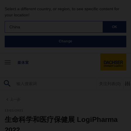
Select a different country, or region, to see specific content for
your location!
China
OK
Change
媒体室
关注列表
(0)
上一步
12/21/2021
生命科学和医疗保健展 LogiPharma
2022