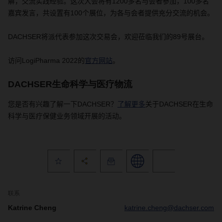
解，交流实践经验。
这次大会将有
1200
多名与会者参加，
100
多名
嘉宾发言，共设置有
100
个展位，为各与会者提供充分交流的机会。
DACHSER
将派代表参加这次交易会，欢迎莅临我们的
89
号展台。
访问
LogiPharma 2022
的
官方网站
。
DACHSER生命科学与医疗物流
您是否有兴趣了解一下
DACHSER
？
了解更多
关于
DACHSER
在生命
科学与医疗保健业务领域开展的活动。
联系
Katrine Cheng
katrine.cheng@dachser.com