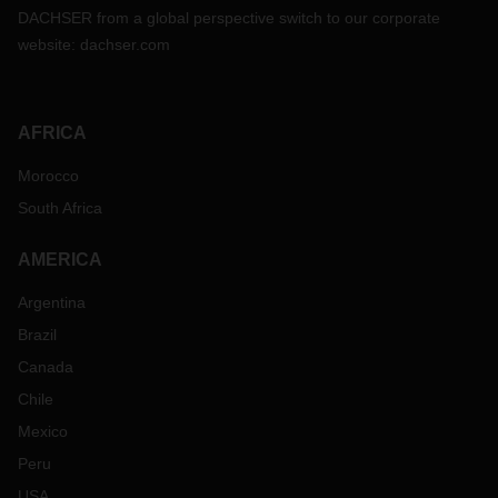
空运
DACHSER from a global perspective switch to our corporate
在空运方面，预计当前的高峰期将从即日起持续至
1
月底春节
website:
dachser.com
假期前。总体而言，市场仍面临供不应求的局面，尤其是变异
株奥密克戎
(Omicron)
的出现导致各地不同程度地加强隔离政
策，引发更多的不确定性和波动。例如在香港，机组人员轮换
AFRICA
问题导致许多
12
月的客运航班被迫取消，机舱容量减少。此
外，许多货机经过长时间运营后需要在未来几个月内进行维护
Morocco
检查，这将进一步影响市场的可用运力。
South Africa
海运
目前的海运市场与空运情况类似。港口拥堵，大量空航。华南
往返珠三角的支线服务于
12
月至春节期间暂停，导致公路运输
AMERICA
的中转时间延长。
随着春节临近加上疫情爆发以及市场拥挤等
Argentina
持续问题，预计需求将更加强劲。从
1
月起，情况
更可能
恶
化。因此，产能和设备将面临巨大压力，在这种情况下，费率
Brazil
很可能飙升。
Canada
建议托运人至少提前
3
周进行预测和预订。
时刻
与您的物流合
Chile
作伙伴保持联系，
以便在
突发行程变更时
获得消息及应对
，并
对其他运输选择保持开放的态度。
Mexico
铁路运输
Peru
根据过去的记录，铁路服务将照常运营，直到春节前的最后一
USA