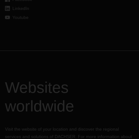
虽然工厂将在春节期间暂停运营，但托运人会
于
春节
前
增加订
LinkedIn
单以囤货。因此，春节前就能感受到春节假期的影响：工厂满
Youtube
负荷运转以在关闭之前完成订单。
生产力的提高给运输物流带
来了额外的压力。当前，几乎各行各业都面临供应链拥堵的挑
战，而春节货运热潮将进一步加剧物流市场的压力。
碰巧的是
，
2022
年冬季奥运会
将于
2
月
4
日至
20
日在中国首都
北京举行。虽然官方尚未发布有关运输限制的公告，但预计中
国将在冬奥会前几天以及活动期间加强安全检查并实施危险品
限制。
到时候我们会为您提供最新讯息
。
最重要的是，
新冠
疫情的突然爆发可能会令局面雪上加霜，例
如运营商或司机被隔离、道路封闭、航班取消和人力短缺。
因
Websites
此，
请务必
与您的物流合作伙伴制定长期战略计划，以最大限
度地减少供应链的中断，不仅关注春节期间，还要关注
2022
年
以及更远的未来。
worldwide
春节前期的市场动态
传统上，春节会对空运、海运、铁路和公路运输等各种运输能
力产生重大影响。在今年春节前的货运热潮中，物流市场将面
临严峻挑战。随时了解当前的市场动态，有助于您迅速做出反
Visit the website of your location and discover the regional
应并制定相应的计划。
services and solutions of DACHSER. For more information about