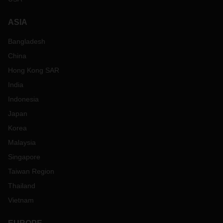
周。集装箱进场时间表可能会根据铁路运营商的指示进行调
整。然而，从
2022
年
1
月
20
日起，中国的
货车
运输将面临挑
ASIA
战，预计运价将普遍上涨。春节期间，铁路服务将暂停。
根据历史经验，排除新冠疫情的不确定性，预计在春节后两
Bangladesh
周，西行和东行的货
车
运服务将恢复到正常水平的
80%
，并在
China
3
月初全面恢复。
Hong Kong SAR
现在
就做好预备
India
-
制定长期计划并尽早与我们分享您的订单预告，以便我们尽
Indonesia
早规划资源，确保满足您的需求；
Japan
-
增加库存；工厂通常在春节后四到六周
才
恢复正常生产水
平；
Korea
-
在计划中预留更长的运输时间；全球货运市场在过年之前已
Malaysia
经空前拥挤，有必要与您信赖的物流合作伙伴制定供应链战略
Singapore
规划；
-
确保货物在春节假期开始前几天（即
2022
年
1
月
28
日）从中
Taiwan Region
国出发，并确保集装箱入场时间赶得上您的生产计划；
Thailand
-
尽早向海关
申报您的货物，并确保您有足够的时间在预计出
发时间
(ETD)
之前
清
关；
Vietnam
-
与
您
的
DACHSER
代表
联系。
我们经验丰富的物流专家将帮助
您找到满足需求的最佳解决方案。