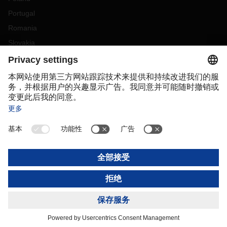
Portugal
Romania
Slovakia
Spain
Sweden
Switzerland
(
DE
FR
)
Turkey
OCEANIA
Australia
New Zealand