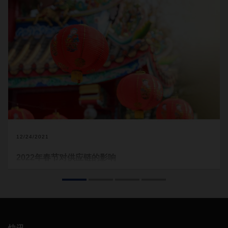
12/24/2021
2022年春节对供应链的影响
中国春节
(CNY)
即将在
2
月初到来。传统而言，中国春节长假会
给全球货运市场带来重大影响：企业放假，工厂停工，
航班货
船减少运力。今年，面对前所未有的严峻市场环境，预计中国
春节的影响将比往年更大。
阅读下文，了解关于中国春节的所
有信息：春节对您的影响，以及最重要的是，您该如何做好准
备以尽量减少对供应链的影响。