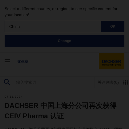
Select a different country, or region, to see specific content for
your location!
China
OK
Change
媒体室
关注列表
(0)
07/11/2024
DACHSER 中国上海分公司再次获得
CEIV Pharma 认证