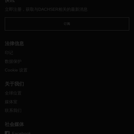
快讯
春节是什么时候
？
立即注册，获取与DACHSER相关的最新消息
2022
年，中国人
将
在
2
月
1
日迎来了虎年。中国大陆的春节假期
订阅
从除夕开始，为期一周。以下是
DACHSER
大中华区各地的春
节假期时间：
中国大陆
1
月
31
日
– 2
月
6
日
法律信息
香港
2
月
1
日
- 2
月
3
日
印记
台湾
1
月
31
日
– 2
月
4
日
数据保护
春节假期
代表什么
？
Cookie 设置
春节是中国最重
要的节日，在中国农历中象征着冬天的结束和
新年的开始。人们在农历大年初一前返回家乡与家人团聚、庆
关于我们
祝新春，并在假期结束后返回城市工作。
在上述官方公共假期
期间，包括政府服务在内的大多数企业将暂停运营，而一些制
全球位置
造工厂可能会关闭更长的时间或由少数员工值守。春节后，通
媒体室
常需要四到六周后才能恢复正常的生产水平。
联系我们
中国海关在上述国家公共假期期间关闭。
请注意，
东行货件，
如在春节期间到达中国，将无法报关或报检。
社会媒体
春节对运输物流有何影响？
Facebook