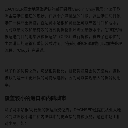
DACHSER
亚太地区海运拼箱部门经理
Carolin Choy
表示：
“
鉴于欧
洲主要港口枢纽的现状，在这个充满挑战的时期，这些港口与其他
港口一样严重拥挤，直达哥本哈根和哥德堡可以节省时间和成本，
同时以最高效和最有效的方式将货物损坏降至最低水平。
”
拼箱货物
被运送到目的地集装箱货运站
（
CFS
）
进行拆箱
，
省去了在繁忙的
主要港口的运输和重新装载时间。
“
在较小的
C
FS
卸载可以加快处理
流程，
”
Choy
补充说道。
除了许多优势之外
，
与整柜货相比
，
拼箱货通常会优先装载。这也
被认为是一个更环保的可持续选择，因为可以实现最大的货舱利用
率。
覆盖较小的港口和内陆城市
除了哥本哈根
/
哥德堡的货运服务之外，
DACHSER
还提供从亚太地
区到欧洲较小港口和内陆城市的更直接的拼箱服务，这在市场上相
对少见。如：