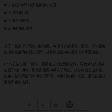
宁波
/
上海
/
深圳
/
高雄到赫尔辛基
上海到布拉格
上海到巴塞尔
上海到格但斯克
对于一些需求较高的内陆地区
，
每周有多趟运输。因此，拼箱服务
能提供较准确的到达时间，并将供应链中的运输成本降至最低。
Choy
总结说道：
“目前，
奥密克戎火速蔓延全球，导致劳动力短缺、
加剧了港口拥堵，致使海运费持续处于高位。从总物流支出来看，
拼箱与整箱货运的市场状况不同，对我们的客户来说，目前拼箱货
运是不错的选择。
”