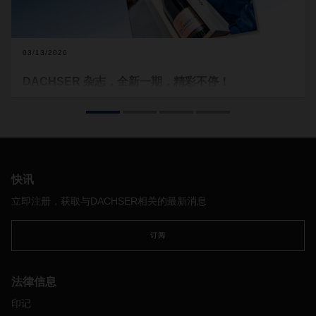
03/13/2020
DACHSER 杂志，全新一期，精彩不停！
世界上再也没有其他饮品比香槟更能彰显魅力、奢华和生活乐
趣。这种珍贵饮品不仅酿造过程需要悉心呵护，而从葡萄园到
货架或到专属活动场馆的运输过程，同样离不开优质物流。
快讯
立即注册，获取与DACHSER相关的最新消息
订阅
法律信息
印记