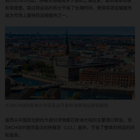
自
2022
年
3
月起
，
拼箱货物每周从宁波和上海出发
，
直达
哥本哈根
和哥德堡。跳过转运站的拆分节省了处理时间，使得该项运输服务
成为市场上最快的运输服务之一。
DACHSER新增从中国直达丹麦和瑞典海运拼箱路线
虽然从中国到北欧的大部分货物都在欧洲大陆的主要港口转运，但
DACHSER
提供直达的拼箱货（
LCL
）服务，节省了整体的转运时间
和成本。