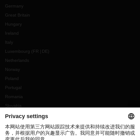
Germany
Great Britain
Hungary
Ireland
Italy
Luxembourg
(
FR
DE
)
Netherlands
Norway
Poland
Portugal
Romania
Slovakia
Spain
Sweden
Switzerland
(
DE
FR
)