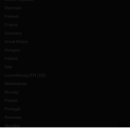
Denmark
Finland
France
Germany
Great Britain
Hungary
Ireland
Italy
Luxembourg
(
FR
DE
)
Netherlands
Norway
Poland
Portugal
Romania
Slovakia