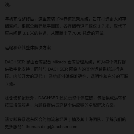
浅。
年初完成整修后，这里安装了窄巷道货架系统，旨在打造更大的存
储空间。根据全新建筑平面图，各存储巷道间距仅
1.7
米，取代了
原来间距
3.1
米的巷道，从而腾出了
7000
托盘的容量。
运输和仓储整体解决方案
DACHSER
昆山仓库配备
Mikado
仓库管理系统，可为每个流程提
供数字化支持，同时与
DACHSER
网络内的其他运输系统进行连
接。内部开发的现代
IT
系统能够确保准确性、透明性和充分的互联
互通。
除仓储和配送外，
DACHSER
还负责整个供应链，包括集成运输和
按需增值服务，为顾客提供贯穿整个供应链的卓越解决方案。
请立即联系远东区合约物流总经理丁楠及其上海团队，了解我们的
更多服务：
thomas.ding@dachser.com