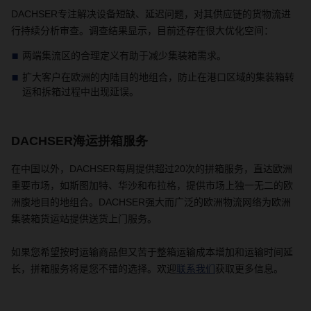
DACHSER
专注解决设备短缺、延迟问题
，
对其供应链的货物流进
行持续分析审查。调查结果显示，目前还存在很大优化空间：
两端集流区的合理定义有助于减少集装箱需求。
扩大客户在欧洲的内陆目的地组合，防止在港口区域的集装箱转
运和拆箱过程中出现延误。
DACHSER海运拼箱服务
在中国以外，
DACHSER
每周提供超过
20
次的拼箱服务，直达欧洲
重要市场，如斯图加特、华沙和布拉格
，
提供市场上独一无二的欧
洲腹地目的地组合。
DACHSER
强大而广泛的欧洲物流网络为欧洲
集装箱货运站提供送货上门服务。
如果您希望按时运输商品但又苦于整箱运输成本增加和运输时间延
长，拼箱服务将是您不错的选择。
欢迎
联系我们
获取更多信息
。