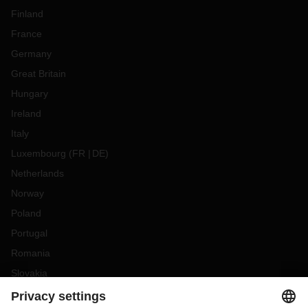
Finland
France
Germany
Great Britain
Hungary
Ireland
Italy
Luxembourg
(
FR
DE
)
Netherlands
Norway
Poland
Portugal
Romania
Slovakia
Spain