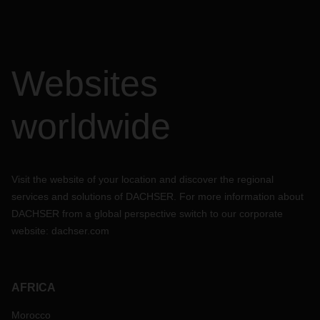
斯洛文 尼亚科佩尔
，
7
天
欧洲
-
远东
Websites
货舱充足
，
但空集装箱供应紧张
，
特别是在一些内陆港口。
欧洲
——
南美洲东海岸和西海岸
worldwide
货舱部分充足
，
但西海岸却没有充足的货舱。北欧的空集装箱
供应基本稳定，但在内陆地区略显紧张。建议提前
4
到
6
周预
订。
Visit the website of your location and discover the regional
欧洲
-
墨西哥
services and solutions of DACHSER. For more information about
由于一家运输公司的集装箱供应不足
，
导致整个市场出现短
DACHSER from a global perspective switch to our corporate
缺
，
北欧的空集装箱供应一直处于紧张状态。预计
3
月底情况
website:
dachser.com
会有所改善。货舱仍然处于紧张状态，费率正在增加。船只周
转仍然缓慢，运力也没有恢复正常。
AFRICA
欧洲
-
印度次大陆
在北欧，货舱充足，空集装箱的供应正在提高。
Morocco