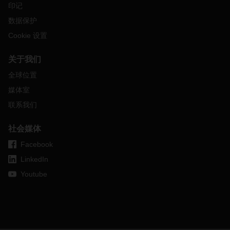
DACHSER
以及大多数国际公司和运输公司决定停止运营往返
印记
于乌克兰、俄罗斯和白俄罗斯的货运服务。停靠俄罗斯和乌克
数据保护
兰的航运服务暂停，导致大量货物改道。集装箱货物在港口和
码头的积压正在加剧，许多港口和码头已经面临严重的拥挤问
Cookie 设置
题。因此，航运能力受到极大的影响，导致对吨位供应的压力
进一步扩大。运费预计将保持在极高的水平。
关于我们
此外，飞涨的燃油价格迫使运输公司调整燃油附加费。
4
月
全球位置
份，调整后的燃油附加费将对整体费率水平产生影响。
媒体室
贸易通道最新消息
联系我们
欧洲
社会媒体
港口拥挤
状况
Facebook
比利时 安特卫普，
5
天
泽布吕赫，
1
天
LinkedIn
德国 不来梅
港
，
12
天
Youtube
汉堡，
5
天
威廉港
，
3
天
意大利
的里雅斯特
，
2
天
荷兰 鹿特丹
，
7
天