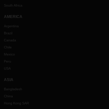
亚洲
South Africa
港口拥挤
状况
AMERICA
中国大陆
大连
/
香港
/
南沙
/
宁波
/
上海
/
蛇口
/
青岛
/
Argentina
新港
/
盐田：
7~10
天
南京
/
厦门：不拥堵
Brazil
印度次大陆
吉大港：
1-2
天 所有其他港口：不拥
Canada
堵
Chile
印度尼西亚
雅加达
/
泗水
/
三宝垄：
2-3
天
Mexico
韩国
釜山
/
仁川：
5-7
天
Peru
马来西亚
5-7
天
新加坡
由于港口拥挤，
2-3
天
USA
转运货物在新加坡滚装
7-14
天，具
体取决于运输公司。
ASIA
台湾
基隆
/
高雄
/
台中：
3-7
天
Bangladesh
泰国
曼谷：
7-10
天
林查邦港
：
2-3
天
China
越南
海防
：
4-5
天
西贡
：
7-10
天
Hong Kong SAR
远东
-
欧洲