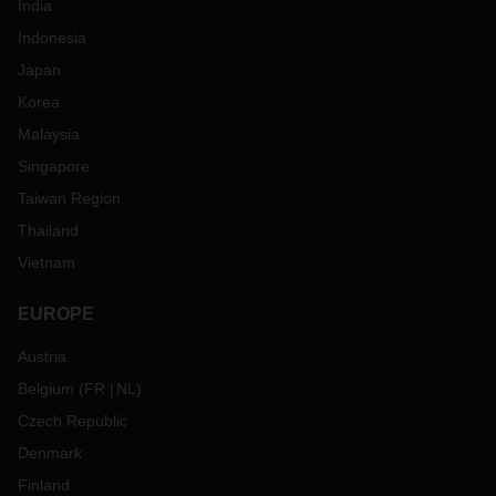
India
货舱和空集装箱的供应十分有限。随着深圳和东莞的封锁以及
Indonesia
上海地区就新冠肺炎疫情采取的严格限制措施
，
中国的整体生
产率在
3
月底开始放缓。因此，预计生产会延迟和中断。
由于
Japan
新冠肺炎的相关措施，在中国提货和送货也面临着挑战，一些
Korea
卡车司机被隔离，高速公路上设有检查站，检查司机的核酸检
Malaysia
测报告。
Singapore
DACHSER
推出从宁波
/
上海到哥本哈根
/
哥德堡的新拼箱服务。
直达拼箱服务有效地缩短了运输时间
，
节省了物流成本。
阅读
Taiwan Region
更
多
Thailand
远东
——
南美洲东海岸
Vietnam
货舱和空集装箱依然紧张，特别是中国北方的
40
英尺集装箱。
因此，建议提前
4
周进行预订。
EUROPE
印度次大陆
-
欧洲
Austria
货舱依然紧张，受运输公司严格管控。印度东海岸的空集装箱
Belgium
(
FR
NL
)
供应依然紧张，而印度西海岸的情况正在改善。
Czech Republic
跨
太平洋东向航线
Denmark
在中国，集装箱供应仍然面临压力。但是，中国的停工正在减
缓本月底的整体生产率。生产延迟和中断处于意料之中。
费率
Finland