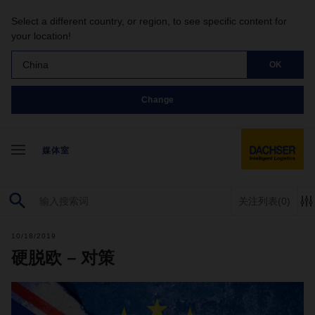
Select a different country, or region, to see specific content for
your location!
China
OK
Change
媒体室
关注列表
(0)
10/18/2019
硬脱欧 – 对策