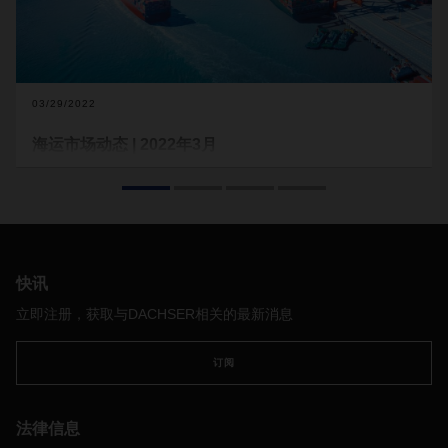
03/29/2022
海运市场动态 | 2022年3月
中国於
3
月底的
疫情
防控管制
令全球市场需求疲软，而俄乌冲
突对燃油价格有直接影响。
中国的疫情防控管制
3
月下旬，中国几个大城市报告了新冠肺炎病例人数激增。本
着
“
零容忍
”
的政策，中国各地方政府采取了严格的防控措施，
快讯
以遏制疫情扩散蔓延。在深圳和东莞的管制措施实行期间，工
立即注册，获取与DACHSER相关的最新消息
厂都不允许开工。上海即使在管制措施实行之前，已由于
疫情
引起的一些问题，如检疫法规和人力不足，生产也受到了影
订阅
响。总体而言，中国的生产水平放缓，导致出口量减少和市场
需求疲软。
俄罗斯
-
乌克兰冲突
法律信息