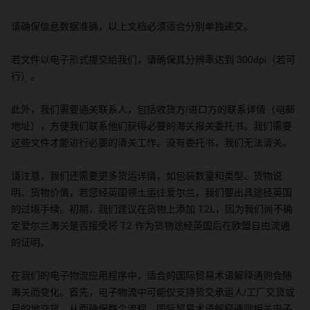
请确保信息数据准确，以上文档必须适合分别单独递交。
若文件以电子形式提交给我们，请确保其分辨率达到
300dpi
（若可
行）。
此外，我们需要通关联系人，包括收货方
/
进口方的联系详情（电邮
地址），方便我们联系他们获得必要的海关报关委托书。我们需要
这些文件才能进行必要的清关工作。没有委托书，我们无法清关。
请注意，我们还需要更多货运详情，如包装数量和类型、货物说
明、货物价值，若您经英国领土运往爱尔兰，我们要出具途径英国
的过境手续。初期，我们建议在货物上添加
T2L
，因为我们尚不确
定爱尔兰海关是否接受将
T2
作为货物途经英国后在欧盟自由流通
的证明。
在我们的电子物流应用程序中，适合的国际贸易术语解释通则会随
海关而变化。首先，电子物流中可能仅支持货交承运人
/
工厂交货或
目的地交货，从而确保整个流程。国际贸易术语解释通则相关电子