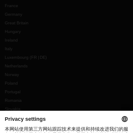
仍处于高位，未来几周可能会随着新冠肺炎限制的解除和生产
France
的反弹而上升。运力紧张；因此，建议提前
4~6周预订。
船期
仍然不稳定
，因为船只的周转时间仍然很慢。港口拥堵已经从
Germany
洛杉矶蔓延到东海岸。查尔斯顿和诺福克开始出现严重拥堵，
Great Britain
应尽量避开。加拿大的铁路罢工可能会对美国西海岸的运输产
Hungary
生影响。
作为全货柜运输设备短缺的替代方案，
DACHSER
在
跨太平洋航线上提供快速
LCL
服务。
Ireland
DACHSER快速拼箱服务
Italy
DACHSER提供从中国到美国西海岸的快速拼箱服务，这是客
Luxembourg
(
FR
DE
)
户避免拥挤问题的可靠选择。
每周定期的直接加急拼箱服务将
Netherlands
运输时间缩短了
3~7天。
请随时联系您当地的
DACHSER
销售
Norway
团队，以获得有关拼箱服务的更多信息。
Poland
美洲
Portugal
北美的港口拥挤
状况
Romania
西海岸
Slovakia
洛杉矶
20~25
天的停泊等待时间
Spain
奥克兰
20
天的停泊等待时间
Sweden
塔科马
等待时间不确定