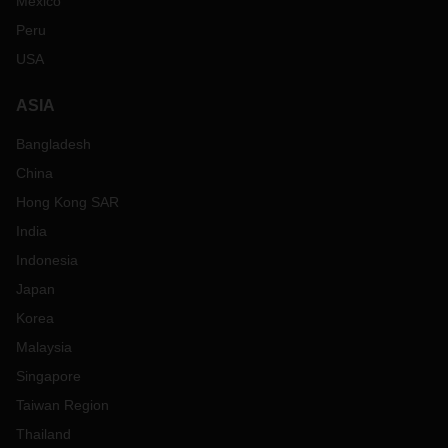
Mexico
韩国
釜山
/
仁川：
5-7
天
Peru
马来西亚
5-7
天
新加坡
由于港口拥挤，
2-3
天
USA
转运货物在新加坡滚装
7-14
天，具
体取决于运输公司。
ASIA
台湾
基隆
/
高雄
/
台中：
3-7
天
Bangladesh
泰国
曼谷：
7-10
天
林查邦港
：
2-3
天
China
越南
海防
：
4-5
天
西贡
：
7-10
天
Hong Kong SAR
远东
-
欧洲
India
货舱和空集装箱的供应十分有限。随着深圳和东莞的封锁以及
Indonesia
上海地区就新冠肺炎疫情采取的严格限制措施
，
中国的整体生
产率在
3
月底开始放缓。因此，预计生产会延迟和中断。
由于
Japan
新冠肺炎的相关措施，在中国提货和送货也面临着挑战，一些
Korea
卡车司机被隔离，高速公路上设有检查站，检查司机的核酸检
Malaysia
测报告。
Singapore
DACHSER
推出从宁波
/
上海到哥本哈根
/
哥德堡的新拼箱服务。
直达拼箱服务有效地缩短了运输时间
，
节省了物流成本。
阅读
Taiwan Region
更
多
Thailand