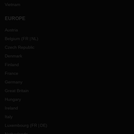
远东
——
南美洲东海岸
Vietnam
货舱和空集装箱依然紧张，特别是中国北方的
40
英尺集装箱。
因此，建议提前
4
周进行预订。
EUROPE
印度次大陆
-
欧洲
Austria
货舱依然紧张，受运输公司严格管控。印度东海岸的空集装箱
Belgium
(
FR
NL
)
供应依然紧张，而印度西海岸的情况正在改善。
Czech Republic
跨
太平洋东向航线
Denmark
在中国，集装箱供应仍然面临压力。但是，中国的停工正在减
缓本月底的整体生产率。生产延迟和中断处于意料之中。
费率
Finland
仍处于高位，未来几周可能会随着新冠肺炎限制的解除和生产
France
的反弹而上升。运力紧张；因此，建议提前
4~6周预订。
船期
仍然不稳定
，因为船只的周转时间仍然很慢。港口拥堵已经从
Germany
洛杉矶蔓延到东海岸。查尔斯顿和诺福克开始出现严重拥堵，
Great Britain
应尽量避开。加拿大的铁路罢工可能会对美国西海岸的运输产
Hungary
生影响。
作为全货柜运输设备短缺的替代方案，
DACHSER
在
跨太平洋航线上提供快速
LCL
服务。
Ireland
DACHSER快速拼箱服务
Italy
DACHSER提供从中国到美国西海岸的快速拼箱服务，这是客
Luxembourg
(
FR
DE
)
户避免拥挤问题的可靠选择。
每周定期的直接加急拼箱服务将