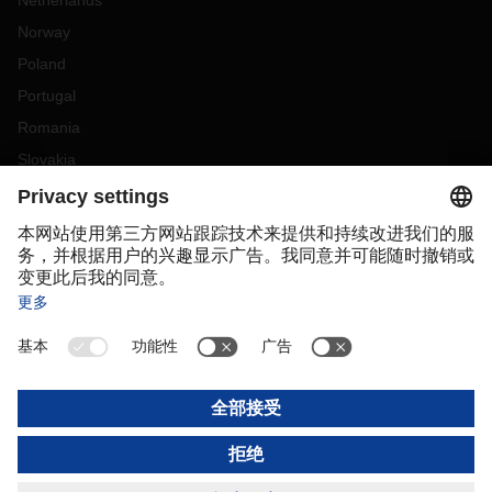
Netherlands
运输时间缩短了
3~7天。
请随时联系您当地的
DACHSER
销售
Norway
团队，以获得有关拼箱服务的更多信息。
Poland
美洲
Portugal
北美的港口拥挤
状况
Romania
西海岸
Slovakia
洛杉矶
20~25
天的停泊等待时间
Spain
奥克兰
20
天的停泊等待时间
Sweden
塔科马
等待时间不确定
西雅图
35
天的停泊等待时间
Switzerland
(
DE
FR
)
Turkey
东海岸
波士顿
情况不稳定
OCEANIA
纽约
由于天气恶劣，停泊需要
11
天的等待时间。
巴尔的摩
情况不稳定
Australia
诺福克郡
10
天的停泊等待时间
New Zealand
查尔斯顿
16
天的停泊等待时间
萨凡纳
等待时间不确定
杰克逊维尔
情况不稳定