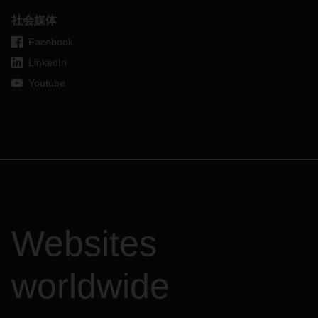
欧洲
社会媒体
港口拥挤
状况
Facebook
比利时 安特卫普，
5
天
LinkedIn
泽布吕赫，
1
天
德国 不来梅
港
，
12
天
Youtube
汉堡，
5
天
威廉港
，
3
天
意大利
的里雅斯特
，
2
天
荷兰 鹿特丹
，
7
天
斯洛文 尼亚科佩尔
，
7
天
欧洲
-
远东
Websites
货舱充足
，
但空集装箱供应紧张
，
特别是在一些内陆港口。
欧洲
——
南美洲东海岸和西海岸
worldwide
货舱部分充足
，
但西海岸却没有充足的货舱。北欧的空集装箱
供应基本稳定，但在内陆地区略显紧张。建议提前
4
到
6
周预
订。