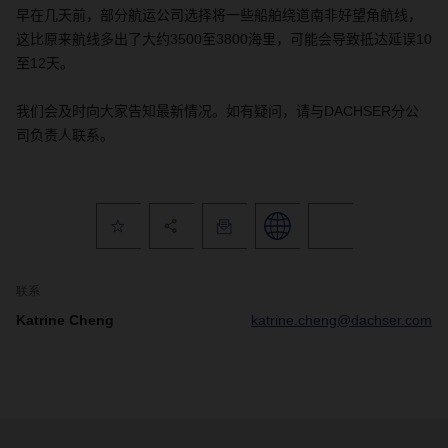
早在几天前，部分航运公司选择将一些船舶绕道南非好望角航线，
这比原来航线多出了大约
3500
至
3800
海里，可能会导致抵达延误
10
至
12
天。
我们会及时向大家告知最新情况。如有疑问，请与
DACHSER
分公
司负责人联系。
联系
Katrine Cheng
katrine.cheng@dachser.com