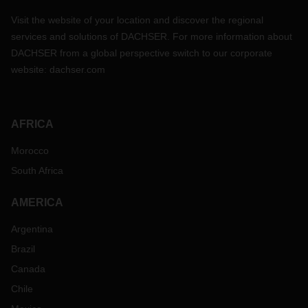
Visit the website of your location and discover the regional
欧洲
-
墨西哥
services and solutions of DACHSER. For more information about
DACHSER from a global perspective switch to our corporate
由于一家运输公司的集装箱供应不足
，
导致整个市场出现短
缺
，
北欧的空集装箱供应一直处于紧张状态。预计
3
月底情况
website:
dachser.com
会有所改善。货舱仍然处于紧张状态，费率正在增加。船只周
转仍然缓慢，运力也没有恢复正常。
AFRICA
欧洲
-
印度次大陆
Morocco
在北欧，货舱充足，空集装箱的供应正在提高。
South Africa
亚洲
港口拥挤
状况
AMERICA
中国大陆
大连
/
香港
/
南沙
/
宁波
/
上海
/
蛇口
/
青岛
/
Argentina
新港
/
盐田：
7~10
天
南京
/
厦门：不拥堵
Brazil
印度次大陆
吉大港：
1-2
天 所有其他港口：不拥
Canada
堵
Chile
印度尼西亚
雅加达
/
泗水
/
三宝垄：
2-3
天