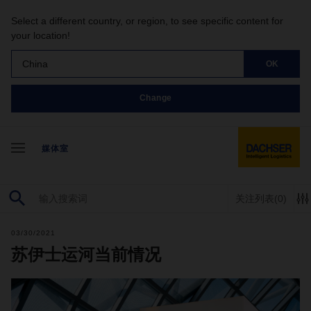
Select a different country, or region, to see specific content for
your location!
China
OK
Change
媒体室
关注列表
(0)
03/30/2021
苏伊士运河当前情况