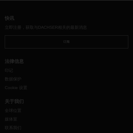
中国的疫情防控管制
3
月下旬，中国几个大城市报告了新冠肺炎病例人数激增。本
快讯
着
“
零容忍
”
的政策，中国各地方政府采取了严格的防控措施，
以遏制疫情扩散蔓延。在深圳和东莞的管制措施实行期间，工
立即注册，获取与DACHSER相关的最新消息
厂都不允许开工。上海即使在管制措施实行之前，已由于
疫情
引起的一些问题，如检疫法规和人力不足，生产也受到了影
订阅
响。总体而言，中国的生产水平放缓，导致出口量减少和市场
需求疲软。
俄罗斯
-
乌克兰冲突
法律信息
DACHSER
以及大多数国际公司和运输公司决定停止运营往返
印记
于乌克兰、俄罗斯和白俄罗斯的货运服务。停靠俄罗斯和乌克
数据保护
兰的航运服务暂停，导致大量货物改道。集装箱货物在港口和
Cookie 设置
码头的积压正在加剧，许多港口和码头已经面临严重的拥挤问
题。因此，航运能力受到极大的影响，导致对吨位供应的压力
进一步扩大。运费预计将保持在极高的水平。
关于我们
此外，飞涨的燃油价格迫使运输公司调整燃油附加费。
4
月
全球位置
份，调整后的燃油附加费将对整体费率水平产生影响。
媒体室
贸易通道最新消息
联系我们