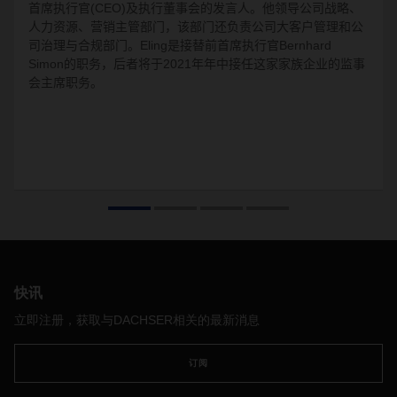
首席执行官
(CEO)
及执行董事会的发言人。
他领导公司战略、
人力资源、营销主管部门，该部门还负责公司大客户管理和公
司治理与合规部门。
Eling
是接替前首席执行官
Bernhard
Simon
的职务，后者将于
2021
年年中接任这家家族企业的监事
会主席职务。
快讯
立即注册，获取与DACHSER相关的最新消息
订阅