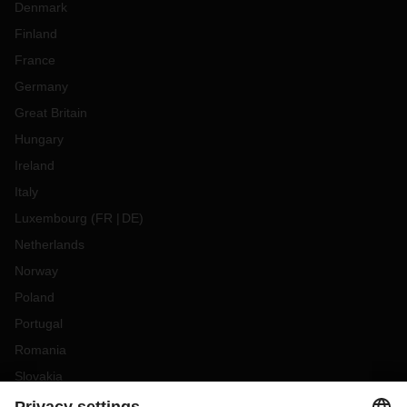
Denmark
Finland
France
Germany
Great Britain
Hungary
Ireland
Italy
Luxembourg
(
FR
DE
)
Netherlands
Norway
Poland
Portugal
Romania
Slovakia
Spain