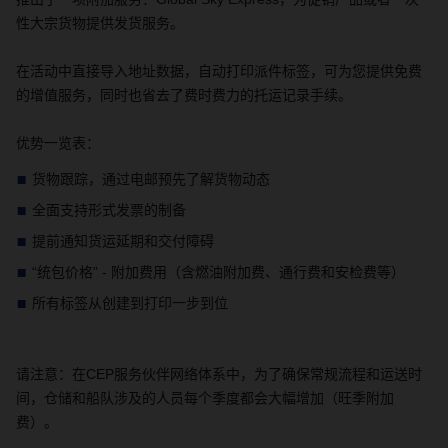
性大宗货物提供发货服务。
在活动中直接导入地址数据，自动打印派件标签，可为您提供免费
的增值服务，同时也省去了费时费力的托运记录手续。
优势一览表：
货物跟踪，通过电邮预先了解货物动态
全面支持形式发票的制备
提前通知货运延期和交付障碍
“
统包价格
” -
附加费用（含燃油附加费、通行费和安检费等）
所有标签从创建到打印一步到位
请注意：在
CEP
服务伙伴网络体系中，为了确保常规流程和运送时
间，仓储和船队涉及的人员每个季度都会大幅增加（旺季附加
费）。