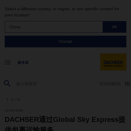
Select a different country, or region, to see specific content for
your location!
China
OK
Change
媒体室
关注列表
(0)
上一步
12/02/2020
DACHSER通过Global Sky Express提
供包裹运输服务