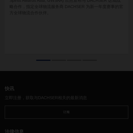
Spirits Awards Asia, GWSAA) 欣然宣布与 DACHSER 达成战
略合作，指定全球物流服务商 DACHSER 为新一年度赛事的官
方全球物流合作伙伴。
快讯
立即注册，获取与DACHSER相关的最新消息
订阅
法律信息