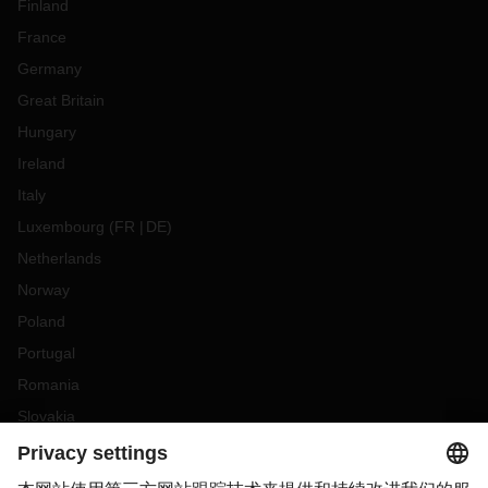
Finland
France
Germany
Great Britain
Hungary
Ireland
Italy
Luxembourg
(
FR
DE
)
Netherlands
Norway
Poland
Portugal
Romania
Slovakia
Spain
Sweden