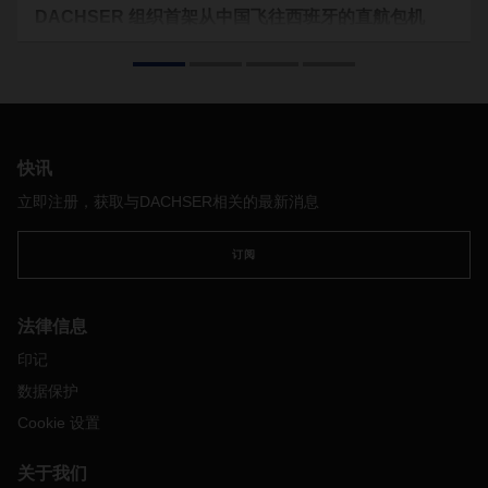
DACHSER 组织首架从中国飞往西班牙的直航包机
5
月末，
DACHSER
空
、
海运物流安排从中国向西班牙运输医
疗器材。新冠肺炎疫情期间
DACHSER
包机活动启动以来，这
是公司首架从中国杭州飞往马德里的航班。
快讯
立即注册，获取与DACHSER相关的最新消息
订阅
法律信息
印记
数据保护
Cookie 设置
关于我们