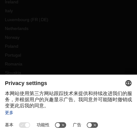
Ireland
Italy
Luxembourg
(
FR
DE
)
Netherlands
Norway
Poland
Portugal
Romania
Slovakia
Spain
Sweden
Switzerland
(
DE
FR
)
Turkey
OCEANIA
Australia