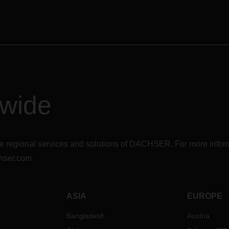
至
25
日上午
6
时；拖船
1
月
届时，各企业暂停业务，中
日至
25
日上午
8
时
生产的产量随之降低，这也
特瓦尔：码头工人
/
装卸工
1
月
航运公司往返中国大陆的运
至
25
日上午
6
时；拖船
1
月
少。
日至
24
日上午
9
时
春节假期对物流的影响大约
斯：码头工人
/
装卸工
1
月
22
至
个月。所以，那些对中国或
日上午
6
时；拖船
1
月
20
日至
应商有高依赖性的企业可能
日上午
9
时
囤积货物，而这将导致在春
dwide
现货物紧张的情况，而在节
收发货同样十分困难。目前尚无
场运作也需要一定时间才能
方面的消息，我们会随时通报相
初。
息。
心，我们的运营团队会尽全力减
如何减少春节假期对物流的影响
r the regional services and solutions of DACHSER. For more in
工的影响。
hser.com
当我们尽可能地帮您减少春
任何问题，请随时联系
的货物运输产生干扰，同时
HSER
各分公司负责的相关联系
可以参考以下的几个方向来
们：
ASIA
EUROPE
您可以与您的与供应商和客
Bangladesh
Austria
通，安排充足的库存并管理
您可以与我们讨论您的规划