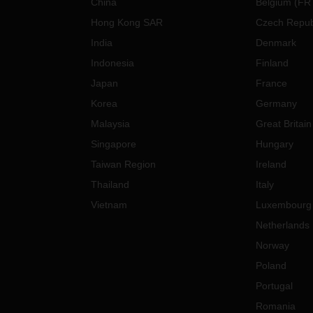
China
Belgium
(
FR
根据您的长期计划，作出准
Hong Kong SAR
Czech Repub
运推测，这样，我们就可以
India
Denmark
的需求，为您提供最合适您
和时间安排的解决方案；
Indonesia
Finland
您也可以选择提前跟我们作
Japan
France
定，同时，您还需要注意我
Korea
Germany
止日期。
Malaysia
Great Britain
如果您需要海运，建议您
假期开始前的 4-6 周作出
Singapore
Hungary
如果您需要空运，建议您
Taiwan Region
Ireland
假期开始前的 1-2 周作出
Thailand
Italy
DACHSER空、海运物流亚太
Vietnam
Luxembourg
司休假时间表
Netherlands
Norway
除了中国内地，亚太区的其他地
将庆祝春节。以下是 DACHSER
Poland
公司将停止运营的假期时间：
Portugal
中国大陆：2 月 9 日至 17 日
Romania