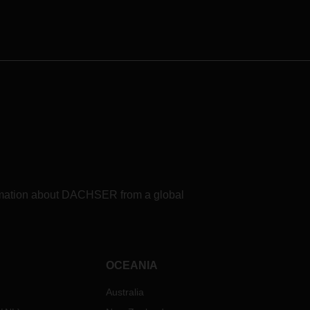
提供最佳的替代解决方案，以保障您
国大陆
的供应链。但是不排除港口，机场或
意味着
海关当局的情况可能会导致延误。此
力将减
外，由于目前基本上没有客运航班，
全球空运市场的运力状况非常紧张。
持续两
同时，DACHSER实施了严格的卫生
亚洲供
措施（例如家庭办公），以确保安全
会提前
的工作环境，并为阻止病毒传播做出
节前出
我们的贡献。 DACHSER试图将这些
后，市
措施的影响保持在尽可能低的水平，
恢复如
但是，连同政府的官方措施，某些预
防措施可能会导致操作上的延迟。
?
如有任何疑问和/或疑问，请随时与您
formation about DACHSER from a global
当地的DACHSER代表联系。
节对您
，您也
辅助我
OCEANIA
户沟
Australia
期望；
，并且