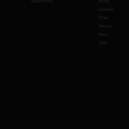
South Africa
Brazil
Canada
Chile
Mexico
Peru
USA