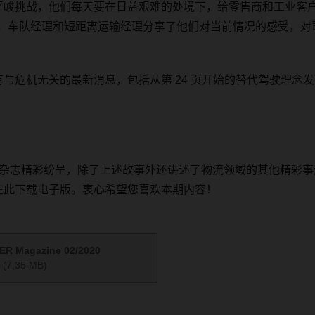
严峻挑战，他们每天要在日益艰难的处境下，给零售商和工业客
，车队经理和短距离运输经理分享了他们对当前情况的感受，对
有与危机无关的最新消息，包括从第
24
页开始的替代驾驶理念发
杂志精彩纷呈，除了上述故事外还讲述了物流领域的其他精彩事
在此下载电子版。衷心希望您喜欢本期内容！
R Magazine 02/2020
(7,35 MB)