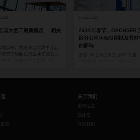
/2020
01/11/2024
全国大罢工最新情况 — 相关
2024 年春节，DACHSER
区分公司休假日期以及其对
的影响
数周以来，抗议养老金改革计划
规模罢工导致法国公共交通陷入
2024 年 2 月 10 日“龙年”开
。本周，该罢工将会继续（第
4
中国最盛大的节日，在这一天，
。
户户都在一起欢乐迎新年。
日罢工影响，法国各口岸陷入了
因此，在春节假日期间，中国大
。安特卫普、热那亚或巴塞罗那
大部分企业和工厂也将稍事休息
代口岸也拥挤不堪，这些口岸的
时停止生产与作业。
和收
/
发业务可能会有所延误。
信息
关于我们
春节对物流将产生影响
各口岸罢工活动计划概括如下：
全球位置
就以往而言，中国的厂商将
刻尔克：码头工人
/
装卸工
1
月
护
媒体室
前的一到两周开始逐步停止
和
24
日；拖船
1
月
22
日至
25
e 设置
联系我们
虽然法定节假日只有一周，
上午
6
时
数的工厂会关闭一整个月，
阿弗尔：码头工人
/
装卸工
1
月
至更久。