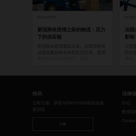
06/12/2020
01/22
新冠肺炎疫情之际的物流：压力
法国
下的供应链
影响
新冠肺炎疫情蔓延以来，全球货物流
过去
动面临着前所未有的巨大打击。虽然
的大
整体影响尚无法预计，但对
瘫痪
DACHSER
来说，有一点显而易见：
周）
无法制定计划之际，稳健的物流网络
受连
至关重要。
拥堵
等替
预订
快讯
法律
法国
立即注册，获取与DACHSER相关的最
印记
新消息
敦
数据保
23
Cooki
日
订阅
勒