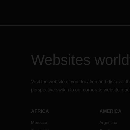
22
24
蒙
22
21
福
25
23
Websites worl
火车
空运
关信
请放
Visit the website of your location and discove
少罢
perspective switch to our corporate website:
dac
如有
DAC
人。
AFRICA
AMERICA
Morocco
Argentina