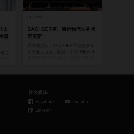
04/21/2020
 亚太
DACHSER空、海运物流业务狀
物流
況更新
通过此更新，DACHSER希望提供有
关于亚太地区，欧洲，中东和非洲以
启。这是
及美洲地区当前DACHSER空运和海
家家
运物流业务的信息。在随附的文档
（请参阅下面的下载）中，列出了
陆的
DACHSER的国家/地区组织是否正正
，暂
常运作，或是有限的亦或根本没有运
作，以及背后的原因。由于各国的情
社会媒体
况可能会迅速发生变化，因此所附文
Facebook
Youtube
件将定期更新并发布在我们的网站
在春节
上。
LinkedIn
运营。
对于疫情蔓延给客户带来的不便，我
但大多
们深表歉意。在DACHSER，我们已
有些甚
采取了应急措施，并将为我们的客户