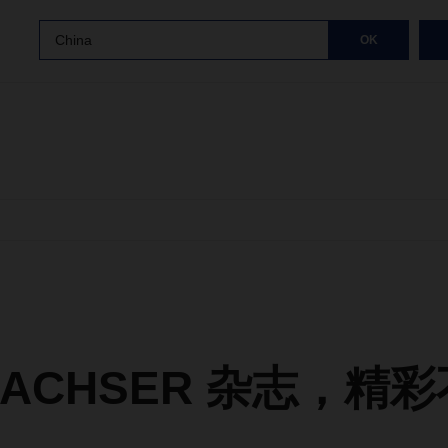
China
OK
DACHSER 杂志，精