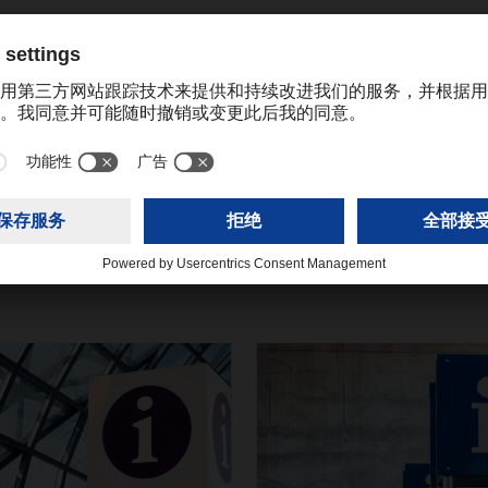
katrine.cheng@dachser.com