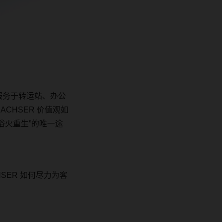
服务于转运站、办公
DACHSER
价值观如
浴火重生”的唯一途
HSER
如何尽力为客
。