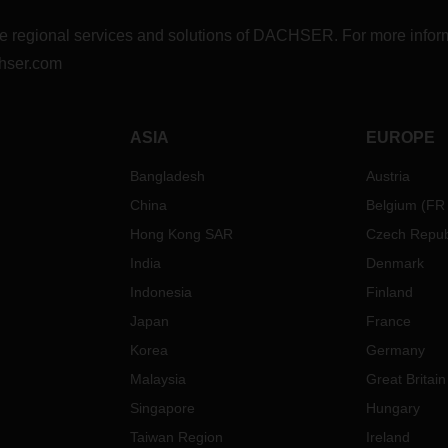
r the regional services and solutions of DACHSER. For more in
hser.com
ASIA
EUROPE
Bangladesh
Austria
China
Belgium
(
FR
Hong Kong SAR
Czech Repub
India
Denmark
Indonesia
Finland
Japan
France
Korea
Germany
Malaysia
Great Britain
Singapore
Hungary
Taiwan Region
Ireland