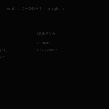
formation about DACHSER from a global
OCEANIA
Australia
NL
)
New Zealand
lic