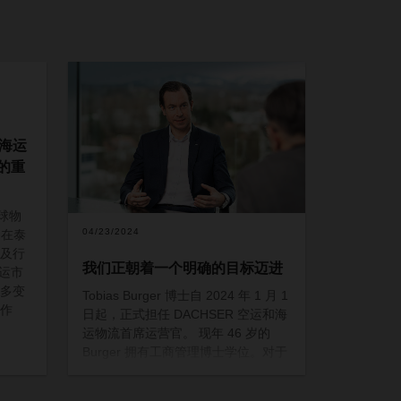
空海运
的重
球物
04/23/2024
日在泰
及行
我们正朝着一个明确的目标迈进
海运市
多变
Tobias Burger
博士自
2024
年
1
月
1
作
日起，正式担任
DACHSER
空运和海
运物流首席运营官。
现年
46
岁的
Burger
拥有工商管理博士学位。对于
未来，他的理想是建立一个强大的空
运和海运物流 （
ASL
）组织，并通过