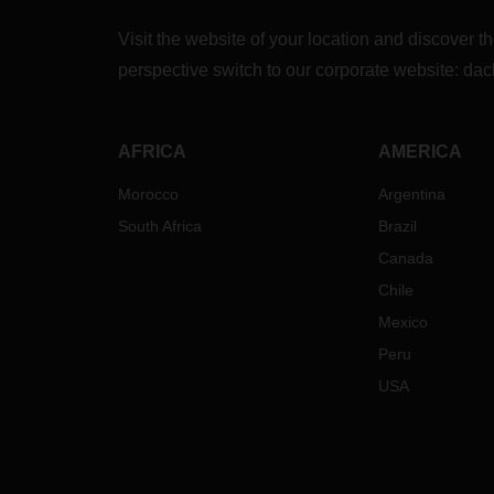
Visit the website of your location and discove
perspective switch to our corporate website:
dac
AFRICA
AMERICA
Morocco
Argentina
South Africa
Brazil
Canada
Chile
Mexico
Peru
USA