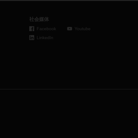
这种方式深挖全球综合运输业和合同
物流服务业的潜能：全球拼箱服务。
社会媒体
Facebook
Youtube
LinkedIn