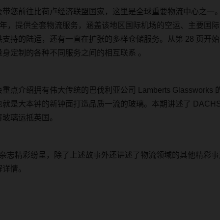
会带您前往比荷卢经济联盟国家，这里是全球重要物流中心之一
年，提供全套物流服务，涵盖该地区国际机场的空运、主要国际
供支持的陆运，还有一直在扩张的多样仓储服务。从第
28
页开始
量身定制的各种不同服务之间的相互联系
。
会重点介绍拥有伟大传统的巴伐利亚公司
Lamberts Glassworks
也就是大本钟的新钟面打造品质一流的玻璃。本期讲述了
DACH
将玻璃运抵英国。
杂志精彩纷呈，除了上述故事外还讲述了物流领域的其他精彩事
解详情。