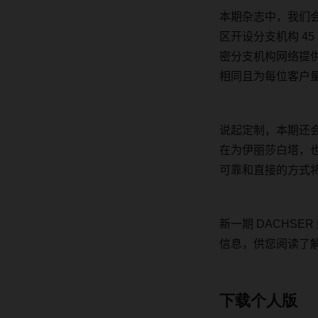
本期杂志中，我们
区开设分支机构
45
密分支机构网络提
相同且为每位客户
说起定制，本期还
在为伊丽莎白塔，
可靠和直接的方式
新一期
DACHSER
信息，供您阅读了
下载个人版