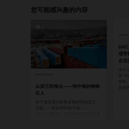
您可能感兴趣的内容
2
10/23
DA
理学
企业
瑞士
10/18/2021
赏
DA
结构
从波兰到海法——地中海的钢铁
品质
巨人
始于海法港的新集装箱桥经由波兰、
汉堡，一直延伸到地中海。
DACHSER
空、海运物流承担运输集
装箱桥梁散件的工作，整合了来自欧
洲各地供应商的各种零部件
——
这是