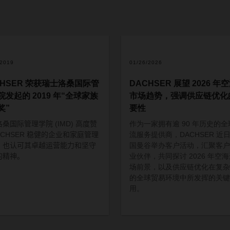
/2019
01/26/2026
CHSER 荣获瑞士洛桑国际管
DACHSER 展望 2026 年
院发起的 2019 年“全球家族
市场趋势，强调供应链优化
奖”
要性
洛桑国际管理学院
(IMD)
高度赞
作为一家拥有逾 90 年历史的全
CHSER
稳健的企业和家庭管理
流服务提供商，DACHSER 近
，也认可其卓越运营能力和坚守
国曼谷举办客户活动，汇聚客户
的精神。
业伙伴，共同探讨 2026 年空
场前景，以及供应链优化在复杂
的全球贸易环境中所发挥的关键
用。