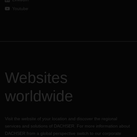
地，或关于铁路服务的更详细信息，请随时与
DACHSER
代表
Youtube
联系。
Websites
worldwide
Visit the website of your location and discover the regional
services and solutions of DACHSER. For more information about
DACHSER from a global perspective switch to our corporate