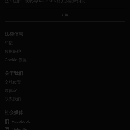
立即注册，获取与DACHSER相关的最新消息
当前形势与
2021
年早些时间一样严峻。与海运市场一样，货柜
短缺以及线条批复限制的增加成为铁路货运面临的主要问题。
订阅
此外，新冠疫情管控政策和气候条件也导致边境口岸出现严重
积压。铁路货运的运费有所提高，但基本保持稳定。
展望
2022
法律信息
这种形势在春节前依然严峻，但预计春节过后在线条审批管理
印记
方面会有所改善。总体而言，
2022
年对铁路运力的需求将保持
数据保护
大幅增长势头。
Cookie 设置
DACHSER
提供可靠的多式联运
铁路服务
，覆盖范围广泛，连
接中国和欧洲的主要经济中心。
通过北部走廊即跨西伯利亚大
关于我们
铁路，我们将汉堡、华沙、维也纳和布拉迪斯拉发与中国的主
要终点站城市如长春、沈阳和苏州连接起来。
此外，我们还通
全球位置
过西部走廊（也称为新丝绸之路），将杜伊斯堡、汉堡、诺伊
媒体室
斯、路德维希港、维也纳、布拉迪斯拉发和华沙与中国内地的
西安、成都、重庆和郑州等城市连接起来。
联系我们
DACHSER
的铁路货运服务不仅可以提供包列服务，还可以提
社会媒体
供整柜服务
(FCL)
，以及拼箱服务
(LCL)
，包括散货服务
(LCL-
LCL)
和集拼服务
(LCL-FCL)
。
Facebook
如果您需了解除上述城市以外的任何其他出发终点站和
/
或目的
LinkedIn