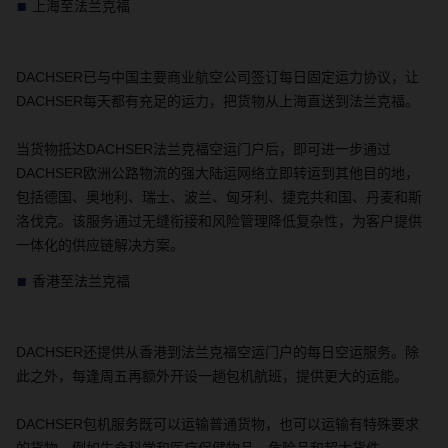
上海至法兰克福
DACHSER
已与中国主要商业航空公司签订每日固定运力协议，让
DACHSER
每天都有充足的运力，把货物从上海直送到法兰克福。
当货物抵达
DACHSER
法兰克福空运门户后，即可进一步通过
DACHSER
欧洲公路物流的强大陆运网络立即转运到其他目的地，
包括德国、奥地利、瑞士、波兰、匈牙利、捷克共和国、丹麦和斯
洛伐克。该服务通过无缝衔接和风险管理降低复杂性，为客户提供
一体化的供应链解决方案。
香港至法兰克福
DACHSER
还提供从香港到法兰克福空运门户的每日空运服务。
除
此之外，
每逢周五再额外开设一趟包机航班，提供更大的运能。
DACHSER
包机服务既可以运输普通货物，也可以运输有特殊要求