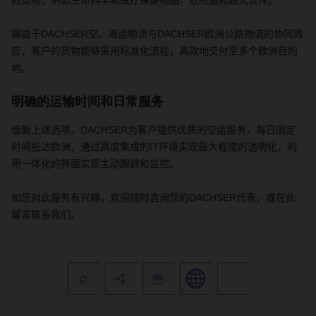
的货物，例如生命科学和医疗保健物品、危险品和超大货件。
得益于
DACHSER
空、海运物流与
DACHSER
欧洲公路物流的协同效
应，客户的货物能够采用标准化流程，高效地交付至多个欧洲目的
地。
明确的运输时间和日常服务
借助上述选项，
DACHSER
为客户提供优质的空运服务，每日固定
时间抵达欧洲，通过高度集成的
IT
环境实现最大程度的透明化，利
用一体化的界面实现主动跟踪和监控。
如您
对此服务有兴趣
，欢迎随时咨询您的
DACHSER
代表
，
或在此
留言联系我们
。