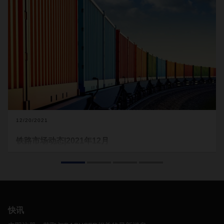
12/20/2021
铁路市场动态|2021年12月
据统计，2020
年
中欧之间开行的货运列车数量相较于
2015
年
增长了
15
倍，
达到
1.2
万多列。
2021
年，由于新冠疫情影响，
海运和航空货运能力不足，导致对中欧的铁路运输需求进一步
增加。而新冠疫情对中国和欧洲之间铁路服务连接也造成了很
大的影响。
快讯
当前形势与
2021
年回顾