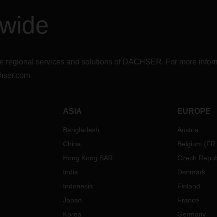
dwide
r the regional services and solutions of DACHSER. For more in
hser.com
ASIA
EUROPE
Bangladesh
Austria
China
Belgium
(
FR
Hong Kong SAR
Czech Repub
India
Denmark
Indonesia
Finland
Japan
France
Korea
Germany