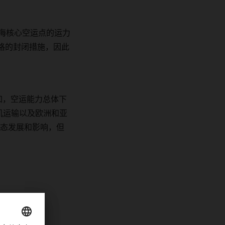
海核心空运点的运力
格的封闭措施，因此
加
，
空运能力总体下
机运输以及欧洲和亚
态发展和影响，但