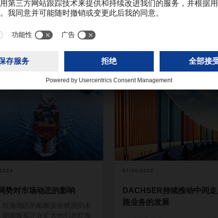
/2024
07/20/2022
局势对市场动态的影响
DACHSER持续推动中间
路业务的发展
，红海地区的船舶安全状况仍未
。胡塞叛军正在扩大他们在红海