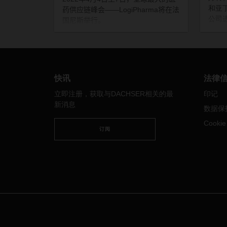
和亚
药供应链峰会
——
LogiPharma
将在法
公司
国尼斯举行。
网，
情况
时间
洲以
兰卡
快讯
法律
立即注册，获取与DACHSER相关的最
印记
新消息
数据保
Cooki
订阅