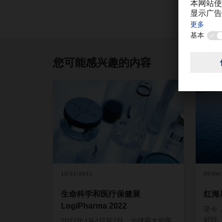
您可能感兴趣的内容
12/21/2021
06/04
生命科学和医疗保健展
红海
LogiPharma 2022
至今
好转
2022
年
4
月
4
日至
7
日，全球最大的医