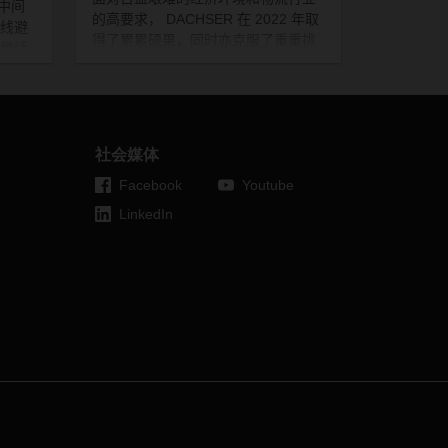
中间
的高要求，
DACHSER
在
2022
年取
线避
得了累累硕果，同时亦克服了重重挑
继续
战。
DACHSER
积极为客户保障供应
链弹性，备受赞赏。首席执行官
西安
Burkhard Eling
满怀信心地展望
2023
年。
DACHSER
在物流网络、数字
化、气候保护和员工发展方面加大投
社会媒体
资，为未来发展明确了方向。
Facebook
Youtube
LinkedIn