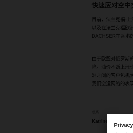
快速应对空中
目前
，
法兰克福
-
上
以及在法兰克福欧
DACHSER
在香港
由于欧盟对俄罗斯
降。油价不断上涨
洲之间的客户包机
我们空运网络的表
联系
Katrine Cheng