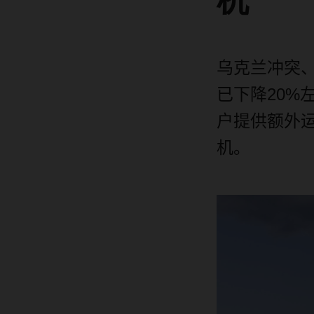
机
乌克兰冲突
已下降
20%
户提供额外
机。