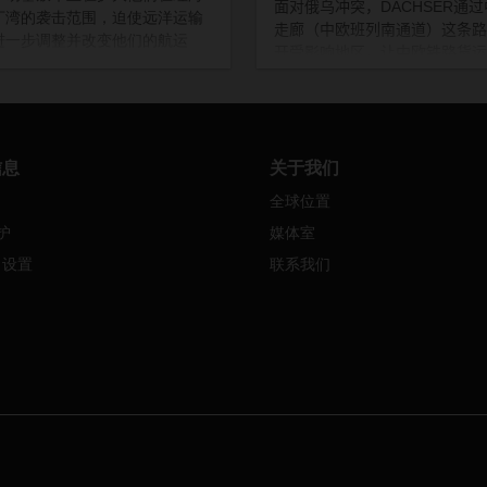
面对俄乌冲突，
DACHSER
通过
丁湾的袭击范围，迫使远洋运输
走廊（中欧班列南通道）这条路
进一步调整并改变他们的航运
开受影响地区，让中欧铁路货运
以确保船员和船舶的安全。这种
无缝连接。自
5
月下旬以来，
导致了大范围的服务调整和运输
DACHSER
提供每周至少一班从
的延长，主要影响了欧洲往返亚
到布达佩斯的铁路运输服务。
及印度-巴基斯坦-孟加拉国-斯里
（IPBC）和中东的贸易。
信息
关于我们
全球位置
护
媒体室
e 设置
联系我们