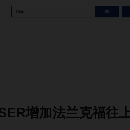
China
OK
HSER增加法兰克福往