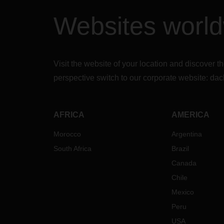
Websites worl
Visit the website of your location and discove
perspective switch to our corporate website:
dac
AFRICA
AMERICA
Morocco
Argentina
South Africa
Brazil
Canada
Chile
Mexico
Peru
USA