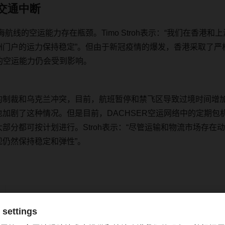
交通中断
海航线的空运能力存在瓶颈。
Timo Stroh
表示：
“
我们在香港和上
洲门户的运力保持稳定
”
。但由于新冠疫情的爆发，香港采取了严
的空运能力仍会受到影响。
的制裁和乌克兰冲突
，
目前
，
航班暂停和禁飞区导致过境时间增
也加剧了这种情况。但是目前，
DACHSER
空运网络中的定期包
大部分都可按计划进行。
Stroh
表示：
“
尽管运输和物流市场存在动
现仍然保持稳定和弹性
”
。
katrine.cheng@dachser.com