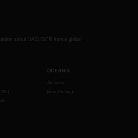
formation about DACHSER from a global
OCEANIA
Australia
NL
)
New Zealand
lic