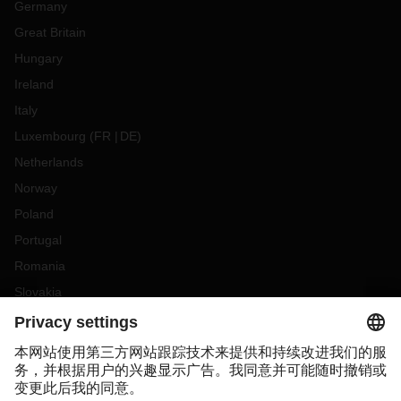
Germany
Great Britain
Hungary
Ireland
Italy
Luxembourg
(
FR
DE
)
Netherlands
Norway
Poland
Portugal
Romania
Slovakia
Spain
Sweden
Switzerland
(
DE
FR
)
Turkey