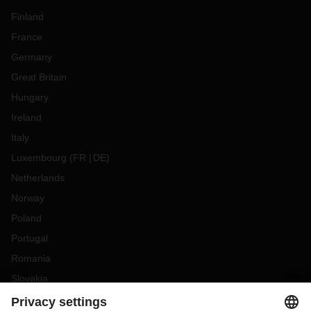
Finland
France
Germany
Great Britain
Hungary
Ireland
Italy
Luxembourg
(
FR
DE
)
Netherlands
Norway
Poland
Portugal
Romania
Slovakia
Spain