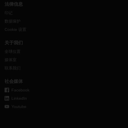
三角洲至华南地区（包括香港）的接驳船服务已暂停。可能会
法律信息
出现货车运输能力面临挑战，运输模式偏向航空货运等更多的
印记
不确定性。
数据保护
DACHSER
团队每天都在与各相关方保持着密切的联系，尽一
切可能将您的装运延误可能性降至最低。如有任何疑问，请随
Cookie 设置
时联系您当地的
DACHSER
代表。
关于我们
全球位置
媒体室
联系我们
社会媒体
Facebook
LinkedIn
Youtube