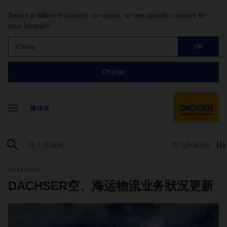
Select a different country, or region, to see specific content for
your location!
China
OK
Change
媒体室
关注列表
(0)
11/18/2020
DACHSER空、海运物流业务狀況更新