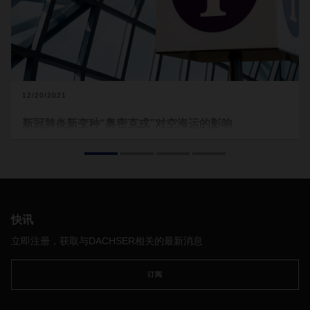
12/20/2021
新冠肺炎新变种“奥密克戎”对空海运的影响
新冠肺炎病毒新变种
“
奥密克戎
”
在南非广泛传播，致使一些往
返南非的客运航班被取消。
虽然国际社会目前并未采取大规模限制，但不能完全排除一些
国家或地区将会实施更严格的措施来遏制这种病毒变种的传
播。
由于客机机腹容量不足，舱位可能受到限制。此外，香港
快讯
机场宣布，在另行通知前，在南非等奥密克戎高风险国家停留
过的货机不允许入境。因此，航班改线在意料之内。
立即注册，获取与DACHSER相关的最新消息
就海运业而言，当前形势仍不乐观。我们只收到一家船运公司
的信息，也就是说我们与南非开展的海运服务已暂停两个月之
订阅
久。
此外，亚洲市场也在讨论收紧针对船员的新冠疫情检测规
则，但仍在协商中。可以证实的是，十二月至一月份，由珠江