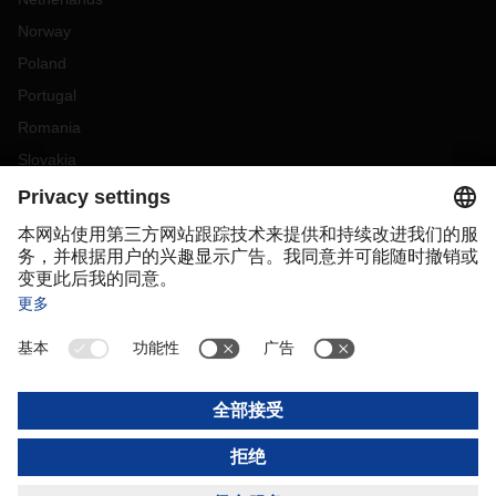
Norway
Poland
Portugal
Romania
Slovakia
Spain
Sweden
Switzerland
(
DE
FR
)
Turkey
OCEANIA
Australia
New Zealand