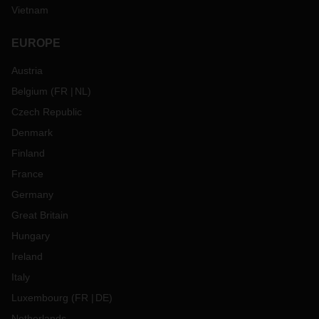
Vietnam
EUROPE
Austria
Belgium
(
FR
NL
)
Czech Republic
Denmark
Finland
France
Germany
Great Britain
Hungary
Ireland
Italy
Luxembourg
(
FR
DE
)
Netherlands