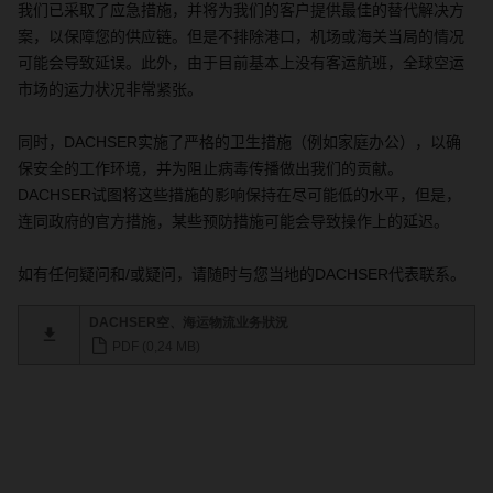
我们已采取了应急措施，并将为我们的客户提供最佳的替代解决方
案，以保障您的供应链。但是不排除港口，机场或海关当局的情况
可能会导致延误。此外，由于目前基本上没有客运航班，全球空运
市场的运力状况非常紧张。
同时，
DACHSER
实施了严格的卫生措施（例如家庭办公），以确
保安全的工作环境，并为阻止病毒传播做出我们的贡献。
DACHSER
试图将这些措施的影响保持在尽可能低的水平，但是，
连同政府的官方措施，某些预防措施可能会导致操作上的延迟。
如有任何疑问和
/
或疑问，请随时与您当地的
DACHSER
代表联系。
DACHSER空、海运物流业务狀況
PDF (0,24 MB)