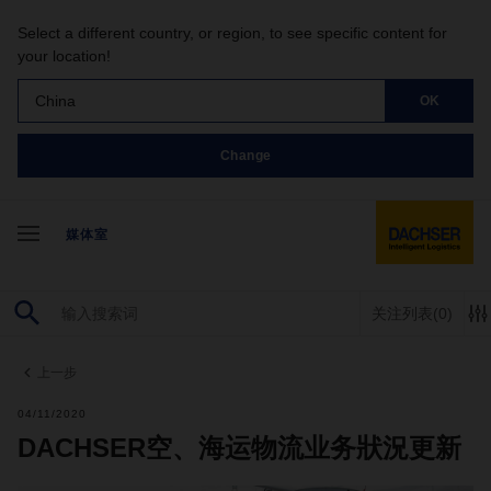
Select a different country, or region, to see specific content for
your location!
China
OK
Change
媒体室
关注列表
(0)
上一步
04/11/2020
DACHSER空、海运物流业务狀況更新