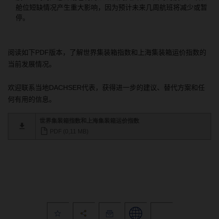
舱位短缺情况产生重大影响，因为预计未来几周航班将减少或暂
停。
阅读如下
PDF
版本，了解世界集装箱指数和上海集装箱运价指数的
当前发展情况。
欢迎联系当地
DACHSER
代表，获得进一步的建议、替代方案和任
何有用的信息。
世界集装箱指数和上海集装箱运价指数
PDF (0,11 MB)