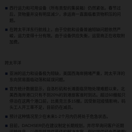
西行运力和可用设备（所有类型的集装箱）仍然紧张。春节过
后，货物量并没有明显减少，承运商一直面临着货物积压的问
题。
在跨太平洋东行航线上，由于空航和设备普遍短缺问题依然严
峻，运力变得十分有限。由于设备供应失衡，运营商正在收取附
加费。
跨太平洋
亚洲的运力和设备极为短缺，美国西海岸拥堵严重，跨太平洋的
东向贸易面临动荡和延误问题。
官方统计数据显示，自洛杉矶和长滩面临货物处理难题以来，北
美西海岸港口只有不到
20%
的到港旅客准时到达。超过
60
艘船只
停泊在这两个港口前，比奥克兰多
15
艘。因受新冠疫情影响，码
头工人开工率不足，目前仍在减员。
预计这种情况至少在未来
1-2
个月内仍将处于危急状态。
目前，
DACHSER
仍在建议制定长期规划，并尽早询问客户近期
运输信息，以便能够提供最佳的解决方案，例如提供经由西雅图
/