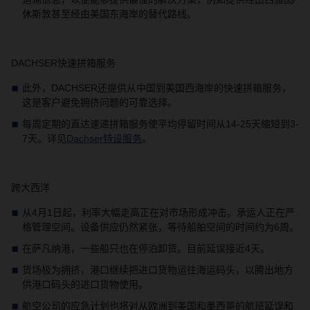
休斯敦甚至经由美国东海岸的替代路线。
DACHSER
快速拼箱服务
此外，
DACHSER
还提供从中国到美国西海岸的快速拼箱服务，
这是客户避免拥挤问题的可靠选择。
每周定期的直达速递拼箱服务使平均停留时间从
14-25
天缩短到
3-
7
天。
详见
Dachser
特设服务
。
跨大西洋
从
4
月
1
日起，利率大幅走高正在对市场形成冲击。承运人正在严
格管理空间。设备供应仍然紧张，等待船舶空间的时间约为
6
周。
在萨凡纳港，一些船只也在停泊卸货。目前延误接近
4
天。
货场极为拥挤，港口继续把进口货物运往海运码头，以腾出地方
供港口码头的进口货物使用。
航空公司的应急计划也将对从欧洲到美国和墨西哥的航班延误和