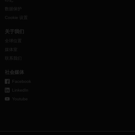
印记
请单击下面的按钮以阅读最新的供需和石油开发指数。
数据保护
如果您需要任何关于
DACHSER
航空货运服务和当前市场发展
Cookie 设置
的其它信息，请随时与您当地的
DACHSER
空、海运物流销售
联系人联系。
关于我们
全球位置
媒体室
联系我们
社会媒体
Facebook
LinkedIn
Youtube