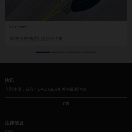
07/28/2021
空运市场动态| 2021年7月
消费者的强劲需求将全球航空货运量恢复到新冠疫情前水平，
经济复苏和电子商务兴起是重要推手。此外，由于海运运费过
高且不可持续，迫使客户将急需的货物由海运转为空运。
与集
装箱运输相比，航空货运费率大幅下降，
2021
年
5
月，航空货
运费仅比海运贵
6
倍，而疫情前为
12
倍，这无疑加大了航空货
运的竞争力。此外，海运市场的整体严峻形势也使得航空货运
快讯
的需求不断增加。
立即注册，获取与DACHSER相关的最新消息
由于机腹空间不足，航空货运能力仍将受到限制，预计需要数
年时间才能恢复客运能力。这将继续推动全球航运失衡，航运
订阅
费率将在未来几个月维持在较高水平。
DACHSER
未雨绸缪，
通过每周安排从亚洲（香港和上海）到欧洲以及欧洲和美国之
间的包机服务来获得额外的运力。最新的
DACHSER
航空包机
法律信息
网络联运已于六月份建立，服务连接香港和墨西哥。
了解更多
关于这项服务的信息。