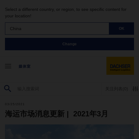
Select a different country, or region, to see specific content for
your location!
China
OK
Change
媒体室
关注列表
(0)
03/25/2021
海运市场消息更新 | 2021年3月