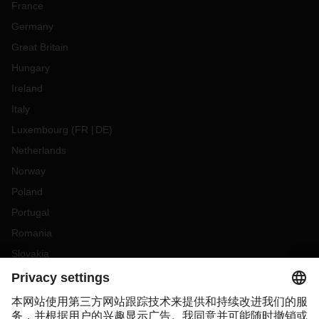
France
Germany
Great Britain
Hungary
Ireland
Italy
Luxembourg
(
FR
DE
)
Netherlands
Norway
Poland
Portugal
Romania
Slovakia
Spain
Sweden
Switzerland
(
DE
FR
)