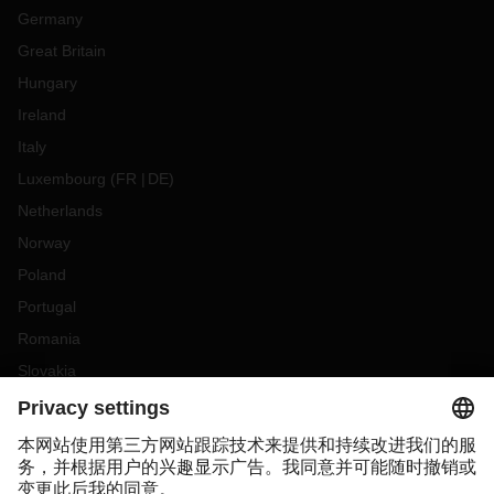
Germany
Great Britain
Hungary
Ireland
Italy
Luxembourg
(
FR
DE
)
Netherlands
Norway
Poland
Portugal
Romania
Slovakia
Spain
Sweden
Switzerland
(
DE
FR
)