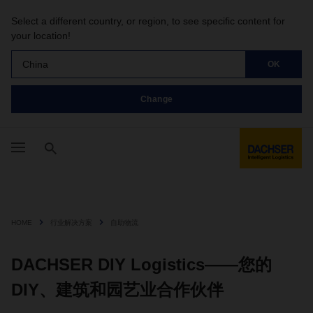
Select a different country, or region, to see specific content for
your location!
China
OK
Change
HOME
行业解决方案
自助物流
DACHSER DIY Logistics——您的
DIY、建筑和园艺业合作伙伴