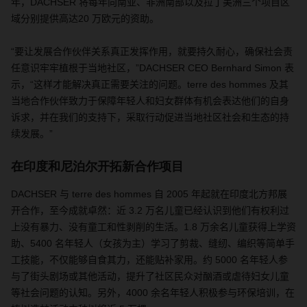
年，
DACHSER
将每年向南亚、非洲南部以及拉丁美洲三个项目区
域分别提供高达
20
万欧元的资助。
“要让发展合作伙伴关系真正发挥作用，就要持久耐心，确保社会责
任意识牢牢植根于当地社区，”
DACHSER CEO Bernhard Simon
表
示，“这样才能解决真正需要关注的问题。
terre des hommes
及其
当地合作伙伴致力于保障年轻人和妇女群体有机会表达他们的自身
诉求，并在我们的支持下，采取行动促进当地社区社会和生态的持
续发展。”
在印度和尼泊尔开拓新合作项目
DACHSER
与
terre des hommes
自
2005
年起就在印度北方邦展
开合作，至今成就卓然：近
3.2
万名儿童已经认识到他们有权利过
上没有暴力、没有童工和性剥削的生活。
1.8
万余名儿童获得上学资
助、
5400
名年轻人（女孩为主）学习了剪裁、缝纫、编织等简单手
工技能，不仅能够自食其力，还能贴补家用。约
5000
名年轻人参
与了街头剧场或其他活动，提升了社区民众对酗酒或虐待妇女儿童
等社会问题的认知。另外，
4000
余名年轻人积极参与环保培训，在