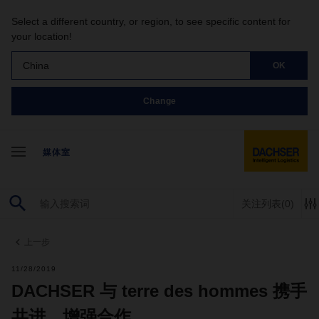
Select a different country, or region, to see specific content for
your location!
China
OK
Change
媒体室
关注列表
(0)
上一步
11/28/2019
DACHSER 与 terre des hommes 携手
共进，增强合作