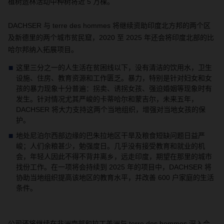
植树造林活动中种树将近
5
万棵。
DACHSER
与
terre des hommes
将继续资助印度北方邦的两个区
及新德里的两个城市贫民窟，
2020
至
2025
年还会将印度北部的比
哈尔邦纳入拓展项目。
这里三分之一的人生活在贫困线以下，没有清洁的饮用水，卫生
设施、住房、教育资源和工作匮乏。暴力，特别是针对妇女和女
孩的暴力现象十分普遍：拐卖、诱拐女孩、强迫婚姻等现象时有
发生。针对情况尤其严峻的卡蒂哈尔和蒙吉尔，未来五年，
DACHSER
将大力支持这两个当地组织，增强对当地女孩的保
护。
地处尼泊尔西部边缘的巴朱拉地区干旱及粮食短缺问题日益严
峻；人们余粮甚少，勉强度日。几乎没有接受教育和就业的机
会，年轻人因此不得不背井离乡，远走印度，期望在那里的城市
找份工作。在一项将会持续到
2025
年的项目中，
DACHSER
将
协助当地组织提高该地区的教育水平，并改善
600
户家庭的生活
条件。
公司还将继续在非洲南部和拉丁美洲与
terre des hommes
深入合