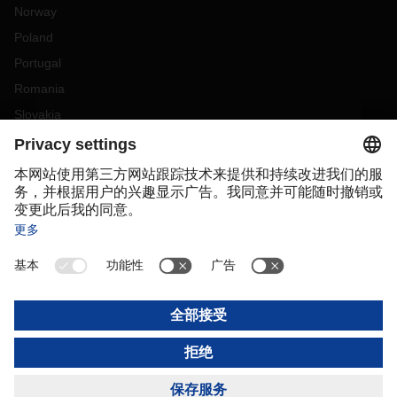
Norway
Poland
Portugal
Romania
Slovakia
Spain
Sweden
Switzerland
(
DE
FR
)
Turkey
OCEANIA
Australia
New Zealand