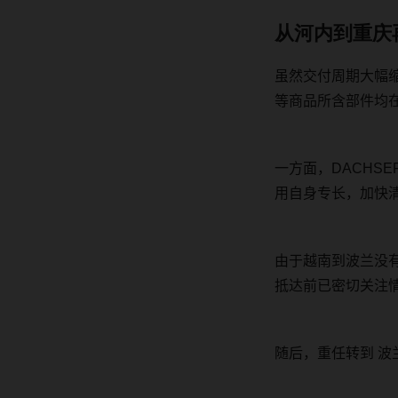
从河内到重庆
虽然交付周期大幅
等商品所含部件均
一方面，
DACHSE
用自身专长，加快
由于越南到波兰没
抵达前
已
密切关注
随后，重任转到
波