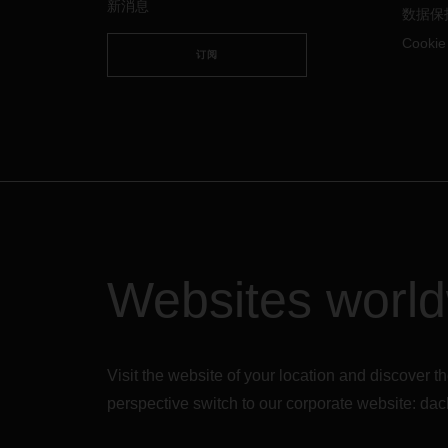
案和路线，尽力运送紧急货物，还致
新消息
数据保
力于让客户优先使用可用载货空间。
Cooki
鉴于我们的中德包机计划大获成功，
订阅
公司目前正在探索在德国与美国间采
取类似的运输方案。
我们的全球团队会与您保持联系，您
也可随时联系
DACHSER
各分公司的
联系人，商谈您的特殊情况并进一步
安排货物运输。
Websites worl
Visit the website of your location and discove
perspective switch to our corporate website:
dac