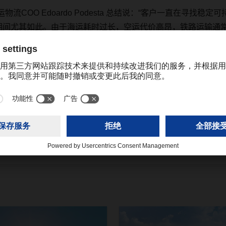
运物流
COO Edoardo Podesta
总结说
：“
客户一直在寻找稳定可
期间尤其如此。由于海运耗时过长，空运代价高昂，铁路运输通
katrine.cheng@dachser.com