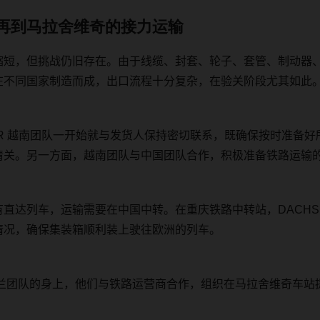
再到马拉舍维奇的接力运输
缩短，但挑战仍旧存在。由于线缆、封套、轮子、套管、制动器
在不同国家制造而成，出口流程十分复杂，在验关阶段尤其如此
R
越南团队一开始就与发货人保持密切联系，既确保按时准备好
清关。另一方面，越南团队与中国团队合作，积极准备铁路运输
有直达列车，运输需要在中国中转。在重庆铁路中转站，
DACH
情况，确保集装箱顺利装上驶往欧洲的列车。
兰团队的身上，他们与铁路运营商合作，组织在马拉舍维奇车站