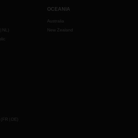
OCEANIA
Australia
NL
)
New Zealand
lic
，
特
(
FR
DE
)