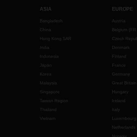
贸易通道最新消息
ASIA
EUROPE
欧洲
Bangladesh
Austria
港口拥挤
状况
China
Belgium
(
FR
比利时 安特卫普，
5
天
Hong Kong SAR
Czech Repub
泽布吕赫，
1
天
India
Denmark
德国 不来梅
港
，
12
天
Indonesia
Finland
汉堡，
5
天
Japan
France
威廉港
，
3
天
意大利
的里雅斯特
，
2
天
Korea
Germany
荷兰 鹿特丹
，
7
天
Malaysia
Great Britain
斯洛文 尼亚科佩尔
，
7
天
Singapore
Hungary
欧洲
-
远东
Taiwan Region
Ireland
Thailand
Italy
货舱充足
，
但空集装箱供应紧张
Vietnam
Luxembourg
别是在一些内陆港口。
Netherlands
Norway