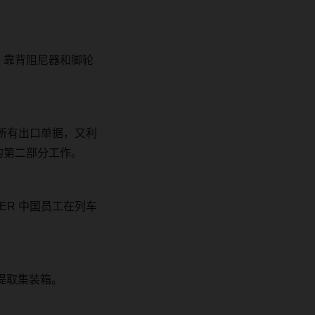
、靠背阻尼器和脚轮
。
所有出口单据，又利
的第二部分工作。
SER
中国员工在列车
提取集装箱。