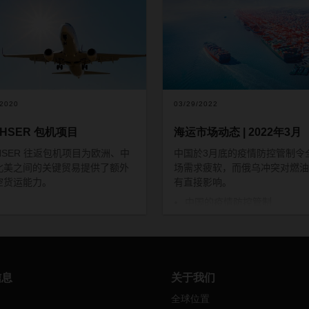
/2020
03/29/2022
CHSER 包机项目
海运市场动态 | 2022年3月
HSER
往返包机项目为欧洲、中
中国於
3
月底的
疫情
防控管制
令
北美之间的关键贸易提供了额外
场需求疲软，而俄乌冲突对燃油
空货运能力。
有直接影响。
中国的疫情防控管制
3
月下旬，中国几个大城市报告
肺炎病例人数激增。本着
“
零容
政策，中国各地方政府采取了严
防控措施，以遏制疫情扩散蔓延
信息
关于我们
深圳和东莞的管制措施实行期间
全球位置
厂都不允许开工。上海即使在管