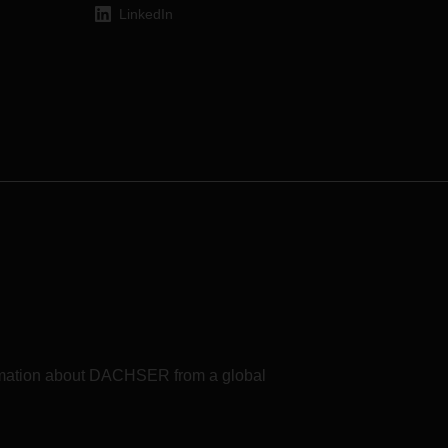
一些
LinkedIn
生产
的生
市场
和运
兰、
停靠
，导
港口
口和
因
导致
运费
formation about DACHSER from a global
公司
后的燃
影