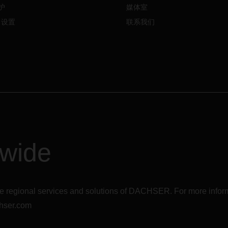
施实行之前，已由于
疫情
引起的
护
媒体室
问题，如检疫法规和人力不足，
e 设置
联系我们
也受到了影响。总体而言，中国
产水平放缓，导致出口量减少和
需求疲软。
俄罗斯
-
乌克兰冲突
DACHSER
以及大多数国际公司
输公司决定停止运营往返于乌克
俄罗斯和白俄罗斯的货运服务。
俄罗斯和乌克兰的航运服务暂停
致大量货物改道。集装箱货物在
和码头的积压正在加剧，许多港
dwide
码头已经面临严重的拥挤问题。
此，航运能力受到极大的影响，
对吨位供应的压力进一步扩大。
预计将保持在极高的水平。
r the regional services and solutions of DACHSER. For more in
此外，飞涨的燃油价格迫使运输
调整燃油附加费。
4
月份，调整
hser.com
油附加费将对整体费率水平产生
响。