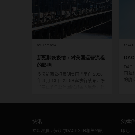
03/16/2020
12/02
新冠肺炎疫情：对美国运营流程
DA
的影响
DAC
国和
多份新闻公报表明美国当局自
2020
的航
年
3
月
13
日
23:59
起执行禁令，除
了禁止多个亚洲国家游客入境外，还
禁止与所有欧洲国家的人员往来。
这导致欧美航线上的大量航班取消，
而受影响的客运航线同时承担着重大
载货任务，因此这对载货空间和运费
影响巨大。
快讯
法律
我们的专业团队不断努力寻找替代方
立即注册，获取与DACHSER相关的最
印记