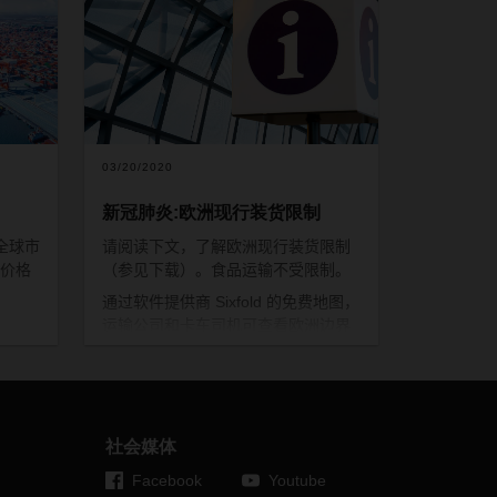
03/20/2020
新冠肺炎:欧洲现行装货限制
全球市
请阅读下文，了解欧洲现行装货限制
价格
（参见下载）。食品运输不受限制。
通过软件提供商
Sixfold
的免费地图，
运输公司和卡车司机可查看欧洲边界
的当前等候时间，并在必要时做好适
了新冠
当准备：
https://covid-19.sixfold.com/
忍
”
的
格的
。在
社会媒体
，工
Facebook
Youtube
制措