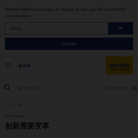
Select a different country, or region, to see specific content for
your location!
China
OK
Change
媒体室
关注列表
(0)
上一步
08/14/2024
创新需要变革