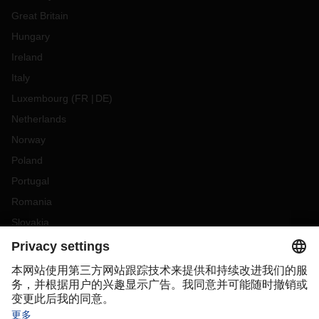
Great Britain
Hungary
Ireland
Italy
Luxembourg
(
FR
DE
)
Netherlands
Norway
Poland
Portugal
Romania
Slovakia
Spain
Sweden
Switzerland
(
DE
FR
)
Turkey