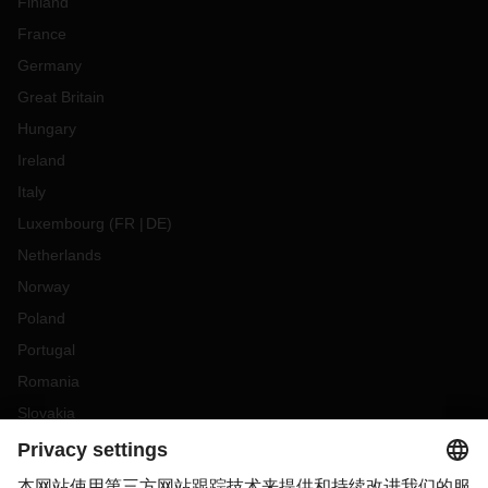
Finland
France
Germany
Great Britain
Hungary
Ireland
Italy
Luxembourg
(
FR
DE
)
Netherlands
Norway
Poland
Portugal
Romania
Slovakia
Spain
Sweden