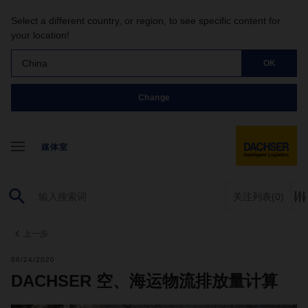
Select a different country, or region, to see specific content for
your location!
China
OK
Change
媒体室
关注列表
(0)
上一步
06/24/2020
DACHSER 空、海运物流排放量计算