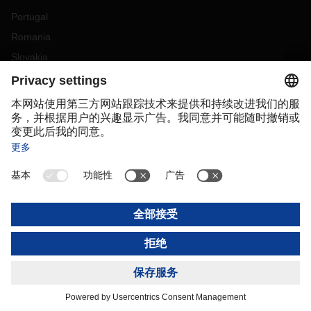
Portugal
Romania
Slovakia
Spain
Sweden
Switzerland
(
DE
FR
)
Turkey
OCEANIA
Australia
New Zealand