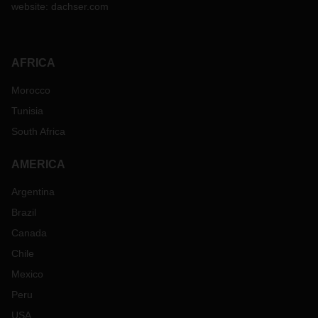
website:
dachser.com
从整体的
28
天缩短到
18
天。此外，包括亚特兰大和洛杉矶在
内的新管道服务可极大缓解预定压力。
美国海运市场持续紧俏，也将迫使紧急货物优先选择空运。
DACHSER
通过自己的航空网络提供定期的超值运力，例如：
AFRICA
每周法兰克福
-
芝加哥的双向航线以及到达其他美国机场的选
Morocco
航线。
Tunisia
如果您有任何问题
，
请联系当地的
DACHSER
联系人
，
他们将
很乐意为您提供帮助。感谢您的理解。
South Africa
AMERICA
Argentina
Brazil
Canada
Chile
Mexico
Peru
USA