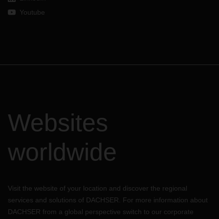
入境集装箱只能停在某些地点，为新到的船只
/
火车装载腾出空
Youtube
间。在许多情况下，这些
“
停车场
”
被占满，集装箱被困在其
中，无法立即移交。
为了安排取货，只有在集装箱可用或者海
关放行后，码头才会向卡车司机开放预约
——
在许多情况下，
这可能需要几天甚至几周的时间。
美国出境货运
目前，关键问题在于找到紧缺的集装箱设备以及运输拖车。
港
口和铁路码头也挤满了出口集装箱，车站也难以接收出口货
物。
目前形势严峻，几乎每批货物都出现严重延误，并产生额
外成本。
Websites
前景
worldwide
我们估计今年美国的情况不会好转。
2022
年也将继续充满挑
战，但
DACHSER
团队的目标是为客户提供良好的服务和解决
方案，攻克时艰。
高优先级货物
Visit the website of your location and discover the regional
目前，通过拼箱服务代替整箱服务进行优先运输，客户可以在
services and solutions of DACHSER. For more information about
美国码头更快运转。
DACHSER
在亚洲和欧洲以外的贸易航线
DACHSER from a global perspective switch to our corporate
上提供定期的优质拼箱服务。例如，中国以外的中转时间甚至