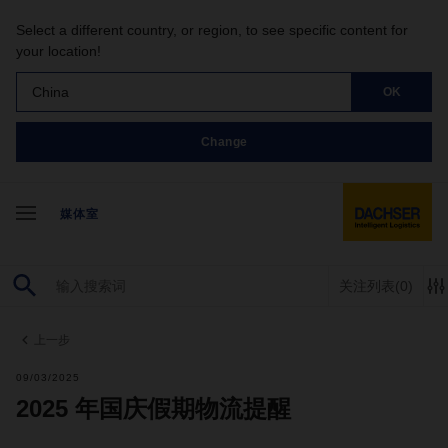
Select a different country, or region, to see specific content for
your location!
China
OK
Change
媒体室
关注列表
(0)
上一步
09/03/2025
2025 年国庆假期物流提醒