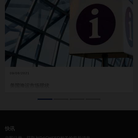
09/08/2021
美国海运市场现状
美国海运市场已经持续陷入困境好几个月，而且还将持续更长
的时间。请查阅随附的最新现状。
港口和铁路拥堵
几个月来，美国的海运业务正经历前所未有的拥堵。造成这种
快讯
情况的原因众所周知：
COVID-19
的影响以及大量需求堆积在
全国各大港口和码头。
港口和铁路运营商的工作人员减少，从