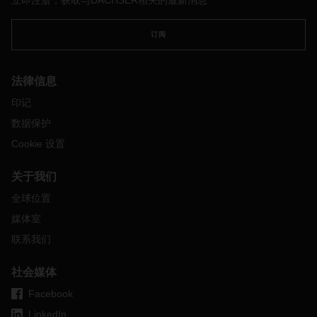
立即注册，获取与DACHSER相关的最新消息
而增加船舶的装卸、停留时间，并减慢码头运输过程。
海运承
运人也对这种情况不知所措，难以提供所需的服务和及时的响
订阅
应。
远洋船通常需要延误几天
，
客户经常遇到港口延误
，
无法
与时间表保持一致。
美国货运情况
法律信息
在
COVID-19
初期，由于数量和需求下降，货运公司遭受了沉
印记
重打击，被迫解雇了许多司机。后来，美国市场货运和需求激
数据保护
增，此时，却没有足够的司机可用。
过去几个月
，
司机情况有
Cookie 设置
所改善
，
但目前的货运车队仍无法满足强劲的需求。在接下来
的
3-5
周内
，卡车司机早已被预订满。
为加快提货和交货速
度，可以选择
LTL
和
FTL
，以便在指定仓库安排进
/
出集装箱的
关于我们
转运。
全球位置
美国
集装箱拖车
媒体室
目前，最大的难题在于，几乎所有的集装箱都被滞留在拖车上
联系我们
等待运输。几乎无法安排提货。集装箱拖车紧俏，成为美国的
稀有商品。
社会媒体
美国
入境
货运
Facebook
美国的港口和铁路码头基础设施已经无法承载当前的入境量。
LinkedIn